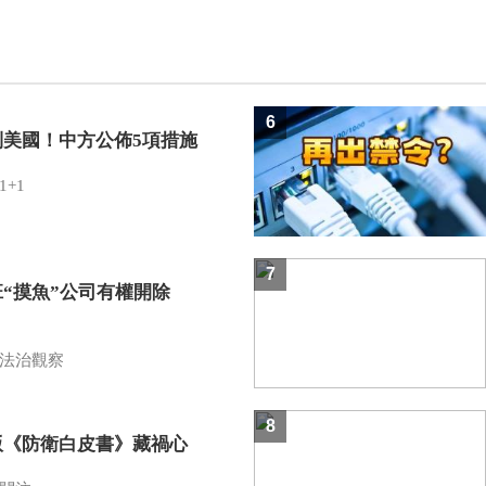
6
制美國！中方公佈5項措施
1+1
7
班“摸魚”公司有權開除
？
法治觀察
8
版《防衛白皮書》藏禍心