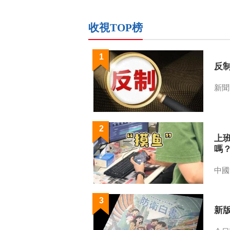
收視TOP榜
1
反
新聞
2
上
嗎
中國
3
新