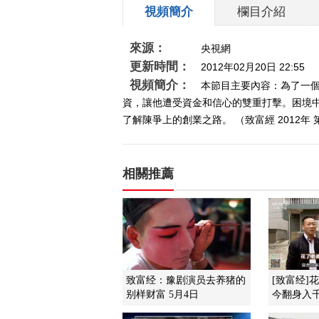
視頻簡介
欄目介紹
來源：
央視網
更新時間：
2012年02月20日 22:55
視頻簡介：
本節目主要內容：為了一
資，讓他遭受資金和信心的雙重打擊。困境
了解陳爭上的創業之路。 （致富經 2012年 
相關推薦
致富经：豫剧演员去养猪的
[致富经]
别样财富 5月4日
今翻身入千万