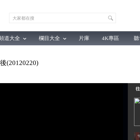
頻道大全
欄目大全
片庫
4K專區
聽
育
電影
國防軍事
電視劇
紀錄
科教
戲曲
社會與法
少
0120220)
往