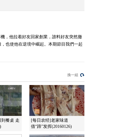
2012-02-15 23:16:31
[致富经]自断后路成就的
财富(20120214)
商機，他拉着好友回家創業，誰料好友突然撤
難，也使他在逆境中崛起。本期節目我們一起
2012-02-14 23:02:13
[致富经]金丝小枣里隐藏
的商机(20120213)
換一組
2012-02-14 00:58:29
[致富经]打工妹在流言蜚
语中开始的财富
(20120210)
2012-02-10 23:02:15
田到餐桌 走
[每日农经]老家味道
)
借“蹄”发挥(20160126)
[致富经]门外汉变成鲶鱼
王的背后(20120208)