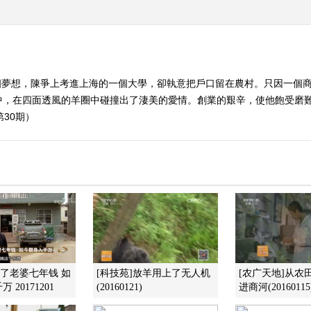
個夢想，陳爭上考進上海的一個大學，卻執意把戶口留在農村。只因一個
中，在四面透風的羊圈中碰撞出了淒美的愛情。創業的艱辛，使他飽受磨
第30期）
花了老婆七年钱 如
[科技苑]放羊用上了无人机
[农广天地]从农
 20171201
(20160121)
进商河(20160115