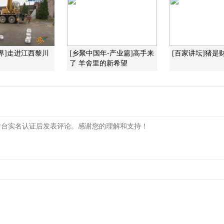
界]走进江西黎川
[乡聚中国年-产业篇]高手来
[百家讲坛]猪是
了 羊舍里的新希望