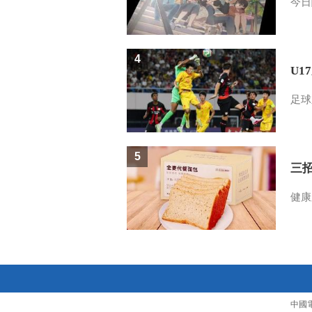
今日
4
U1
足球
5
三
健康
中國