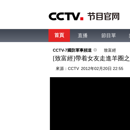
首頁
直播
節目單
綜合
新聞
財經
綜藝
中文國際
體
CCTV-7國防軍事頻道
致富經
[致富經]帶着女友走進羊圈之後(2
來源：
CCTV
2012年02月20日 22:55