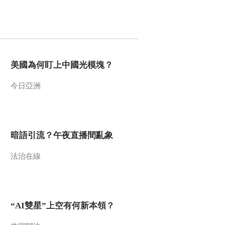
2012-02-02 22:18:06
[致富经]倔强老人冒险创
业(20120201)
美國為何盯上中國光模塊？
2012-02-01 23:42:52
今日亞洲
[致富经]养上遭人忌讳的
黑鸡之后(20120120)
2012-01-20 22:42:07
暗語引流？午夜直播間亂象
[致富经]野猪成灾后的财
富发现(20120119)
法治在線
2012-01-19 22:48:40
[致富经]不让村民养竹鼠
“AI雙星”上空有何新本領？
的背后(20120118)