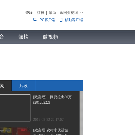
的传言(20120227)
登錄
|
註冊
|
幫助
返回央視網
>>
PC客戶端
移動客戶端
2012-02-27 23:20:34
[致富经]六年只为这一天
音
熱榜
(20120224)
微視頻
兒
音樂
體育賽事
農業農村
2012-02-24 22:40:11
[致富经]从救儿子开始的
财富(20120223)
期
片段
2012-02-23 22:14:35
[致富经]一网要拉出80万
(20120222)
2012-02-22 22:17:07
[致富经]农村小伙进城