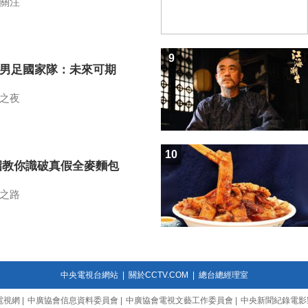
關注
9
7男足國家隊：未來可期
之夜
10
招教你識破真假全麥麵包
之路
中央電視台網站
|
關於CCTV.COM
|
總台總經理室
電視網
|
中廣協會信息資料委員會
|
中廣協會電視文藝工作委員會
|
中央新聞紀錄電影