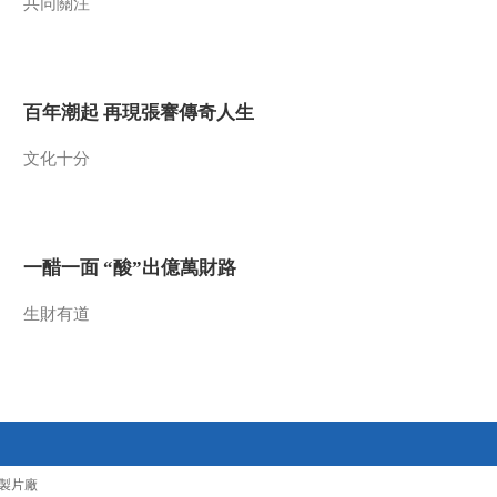
共同關注
2012-01-18 22:18:13
[致富经]从破解一个魔咒
开始的财富(20120116)
百年潮起 再現張謇傳奇人生
2012-01-16 22:09:13
文化十分
[致富经]从海岛巨石中发
现的财富(20120113)
一醋一面 “酸”出億萬財路
2012-01-13 23:55:16
生財有道
[致富经]落魄小伙3个月赚
到100万(20120112)
2012-01-12 23:57:41
[致富经]“破烂王”捡起商
机就转行(20120111)
製片廠