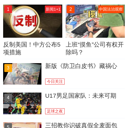
1
2
新闻1+1
中国法治观察
反制美国！中方公布5
上班“摸鱼”公司有权开
项措施
除吗？
新版《防卫白皮书》藏祸心
3
今日关注
U17男足国家队：未来可期
4
足球之夜
三招教你识破真假全麦面包
5