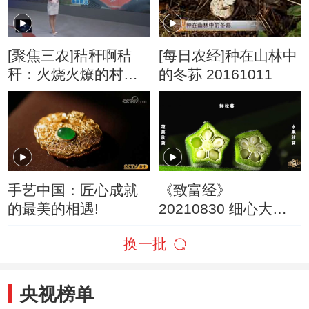
[聚焦三农]秸秆啊秸
[每日农经]种在山林中
秆：火烧火燎的村干
的冬荪 20161011
部
手艺中国：匠心成就
《致富经》
的最美的相遇!
20210830 细心大汉
花样赚钱
换一批
央视榜单