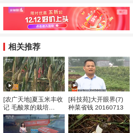
大枣(20111114)
相关推荐
[农广天地]夏玉米丰收
[科技苑]大开眼界(7)
记 毛酸浆的栽培
种菜省钱 20160713
20160822