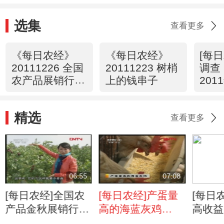
选集
查看更多
《每日农经》
《每日农经》
[每
20111226 全国
20111223 树梢
调查
农产品展销行·
上的钱串子
20
福建 搬家的凤
场(20
梨释迦
精选
查看更多
06:55
07:08
[每日农经]全国农
[每日农经]产蛋量
[每日
产品金秋展销行-
高的海蓝灰鸡
高收益
新疆：名副其实的
(20111114)
(2011