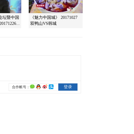
2016-01-15 22:32:01
经论坛暨中国
《魅力中国城》 20171027
71226...
双鸭山VS韩城
[聚焦三农]化肥也可私人
订制
2016-01-14 22:42:01
[聚焦三农]农业部：确
保“两节”农产品供应充足
消费安全
2016-01-14 22:42:00
[聚焦三农]“听三农人物讲
中国故事”活动走进山东
菏泽
2016-01-14 22:40:01
[聚焦三农]三农人物：吴
协恩