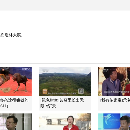
植樹造林大漠。
]多条途径赚钱的
[绿色时空]苔藓里长出无
[我有传家宝]承
311)
限“钱”景