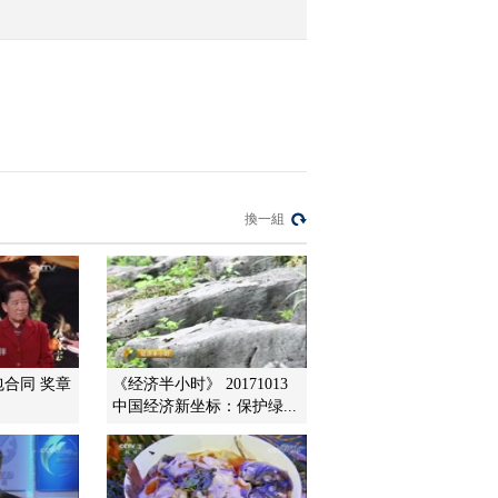
2016-01-16 22:32:05
[聚焦三农]独臂快递哥
2016-01-15 22:54:07
[聚焦三农]广东德庆特产
換一組
出深山
2016-01-15 22:54:05
[聚焦三农]炒瓜子攒12万
元 就是想给村里修座桥
包合同 奖章
《经济半小时》 20171013
中国经济新坐标：保护绿...
2016-01-15 22:34:03
[聚焦三农]被伤害的孩子