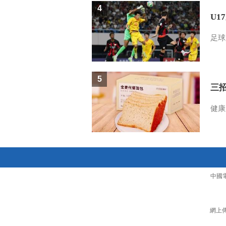
4
U1
足球
5
三
健康
中國
網上傳