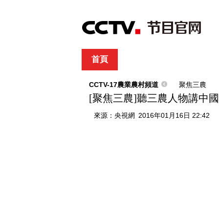
首頁
直播
節目單
綜合
新聞
財經
綜藝
中文國際
體
CCTV-17農業農村頻道
聚焦三農
[聚焦三農]聽三農人物講中
來源：
央視網
2016年01月16日 22:42