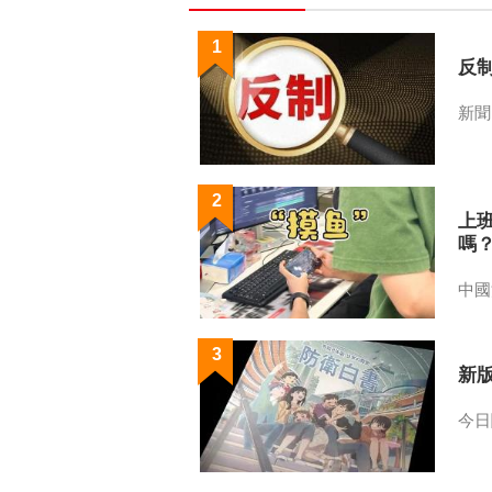
1
反
新聞
2
上
嗎
中國
3
新
今日