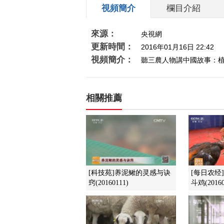
視頻簡介
欄目介紹
來源：
央視網
更新時間：
2016年01月16日 22:42
視頻簡介：
聽三農人物講中國故事：
相關推薦
[科技苑]养泥鳅的灵感与诀
[每日农经
窍(20160111)
斗鸡(20160