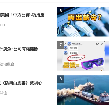
6
制美國！中方公佈5項措施
1+1
7
班“摸魚”公司有權開除
？
法治觀察
8
版《防衛白皮書》藏禍心
關注