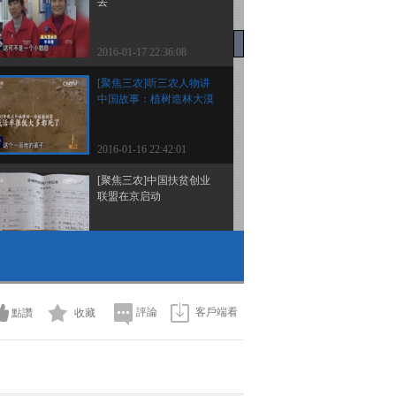
丢
2016-01-17 22:36:08
[聚焦三农]听三农人物讲
中国故事：植树造林大漠
2016-01-16 22:42:01
[聚焦三农]中国扶贫创业
联盟在京启动
2016-01-16 22:42:00
[聚焦三农]春运下的互联
网+安保
評論
客戶端看
點讚
收藏
2016-01-16 22:32:06
[聚焦三农]昔日污水坑 今
朝新景观