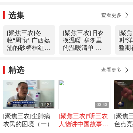
选集
查看更多
[聚焦三农]冬
[聚焦三农]旧衣
[聚
收“周”记 广西荔
换温暖-寒冬里
叫“
浦的砂糖桔红了
的温暖清单 整
整期
整期视频
期视频
(201
(20160114)
(20160113)
精选
查看更多
12:24
03:43
[聚焦三农]尘肺病
[聚焦三农]“听三农
[聚焦
农民的困境（一）
人物讲中国故事”
色点亮
乡村旅游 文化创
云南”