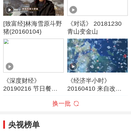
[致富经]林海雪原斗野
《对话》 20181230
猪(20160104)
青山变金山
《深度财经》
《经济半小时》
20190216 节日餐桌
20160410 来自改革
新彩头
一线的报告：浦江水
换一批
晶变形记
央视榜单