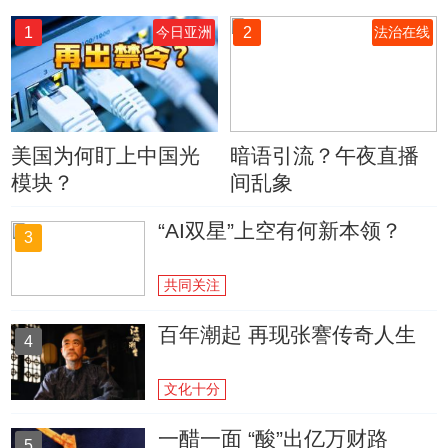
1
2
今日亚洲
法治在线
美国为何盯上中国光
暗语引流？午夜直播
模块？
间乱象
“AI双星”上空有何新本领？
3
共同关注
百年潮起 再现张謇传奇人生
4
文化十分
一醋一面 “酸”出亿万财路
5