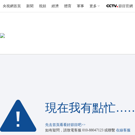
央視網首頁
新聞
視頻
經濟
體育
軍事
更多
節目官網
現在我有點忙…
先去首頁看看好節目吧>>
如有疑問，請致電客服
-
或聯繫
在線客服