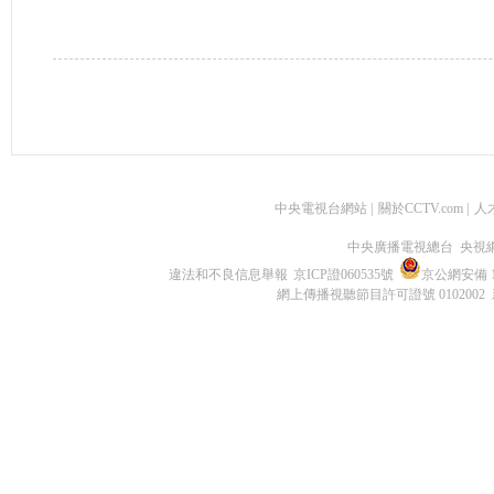
中央電視台網站
|
關於CCTV.com
|
人
中央廣播電視總台 央視
違法和不良信息舉報
京ICP證060535號
京公網安備 11
網上傳播視聽節目許可證號 0102002