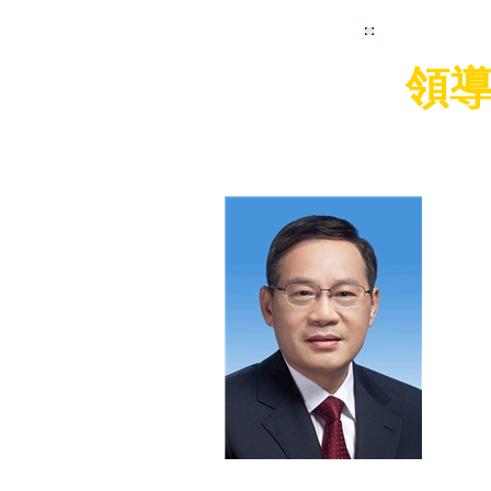
視頻集首頁
領