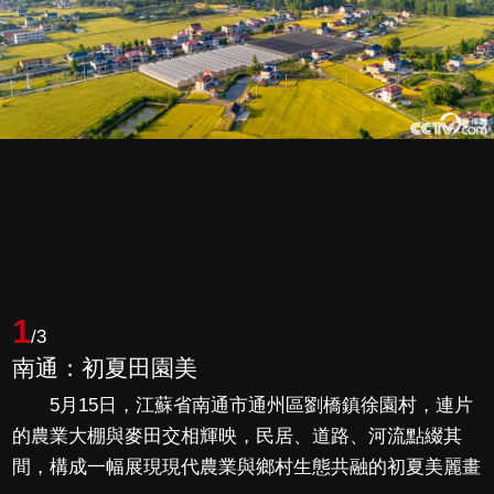
1
/3
南通：初夏田園美
5月15日，江蘇省南通市通州區劉橋鎮徐園村，連片
的農業大棚與麥田交相輝映，民居、道路、河流點綴其
間，構成一幅展現現代農業與鄉村生態共融的初夏美麗畫