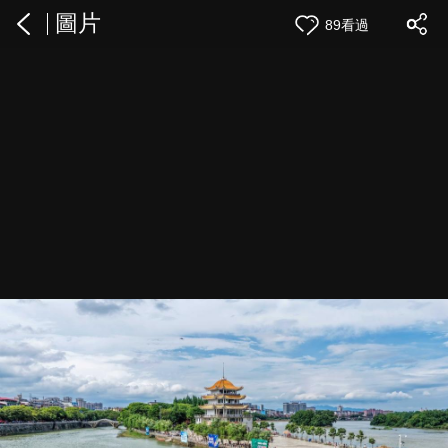
圖片
89看過