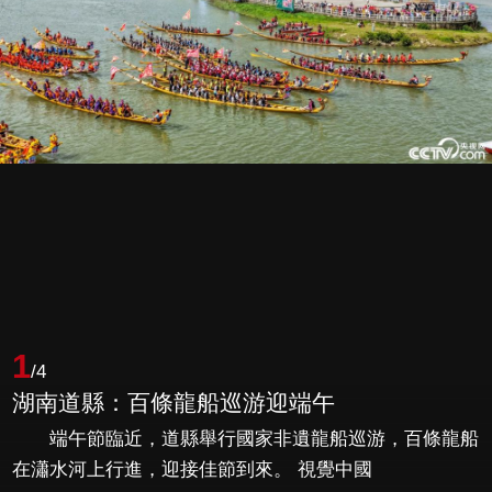
1
/4
湖南道縣：百條龍船巡游迎端午
端午節臨近，道縣舉行國家非遺龍船巡游，百條龍船
在瀟水河上行進，迎接佳節到來。 視覺中國