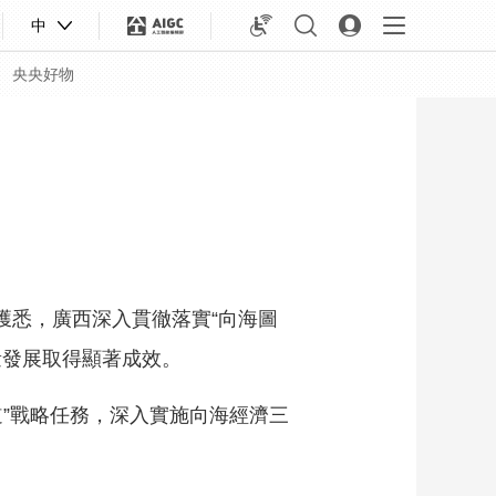
中
央央好物
獲悉，廣西深入貫徹落實“向海圖
量發展取得顯著成效。
”戰略任務，深入實施向海經濟三
合體育
亞冬會