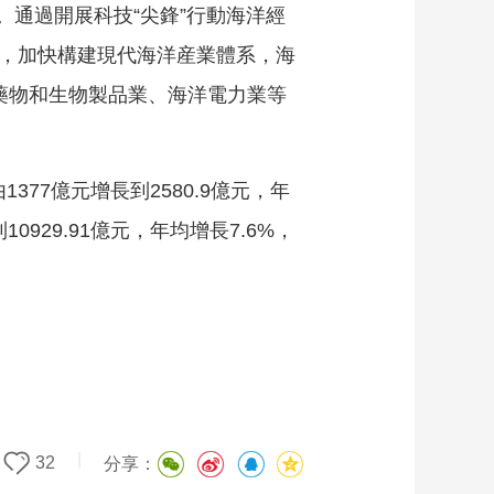
通過開展科技“尖鋒”行動海洋經
藝術
汽車
數智
5G
産業+
台，加快構建現代海洋産業體系，海
時尚
天氣
才藝
網展
央央好物
藥物和生物製品業、海洋電力業等
377億元增長到2580.9億元，年
0929.91億元，年均增長7.6%，
|
32
分享：