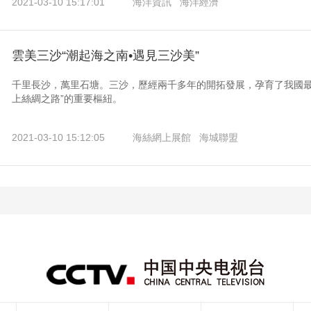
2021-03-10 15:17:01
海洋資訊
海洋經濟
雲美三沙“潮起海之南•遇見三沙美”
千里長沙，萬里石塘。三沙，歷經兩千多年的開拓發展，孕育了我國最
上絲綢之路”的重要樞紐。
2021-03-10 15:12:05
海絲網上展館
海城聯盟