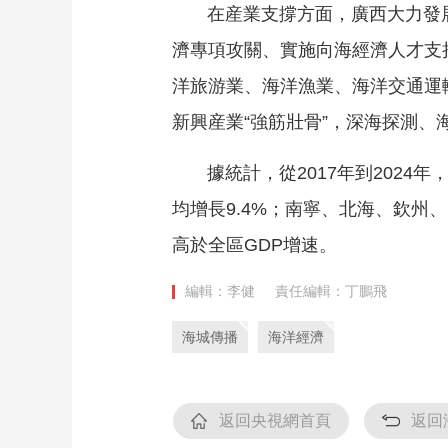
在産業支撐方面，廣西大力發
財經
教育
鄉村振興
生態環境
一帶一路
濟專項攻關、實施向海經濟人才支
大國智造
大國展會
大國保險
雲頂對話
洋旅游業、海洋漁業、海洋交通運
新興産業“強筋壯骨”，深海探測、
據統計，從2017年到2024年
CCTV.節目官網
直播
節目單
欄目
片庫
均增長9.4%；南寧、北海、欽州、防
高於全區GDP增速。
編輯：李健
責任編輯：丁鵬飛
海城傳播
海洋經濟
返回央視網首頁
返回