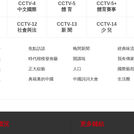
CCTV-4
CCTV-5
CCTV-5+
中文國際
體 育
體育賽事
CCTV-12
CCTV-13
CCTV-14
社會與法
新 聞
少 兒
播
焦點訪談
晚間新聞
經典咏
法
時代楷模發佈廳
開講啦
我有傳
然
正大綜藝
人口
國際藝
眼
典籍裏的中國
中國詩詞大會
生活圈
概況
更多鏈結