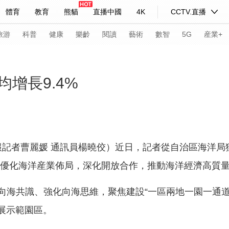
體育
教育
熊貓
直播中國
4K
CCTV.直播
式妙語
主持人
下載央視影音
熱解讀
天天學習
旅游
科普
健康
樂齡
閱讀
藝術
數智
5G
産業+
紀錄片網
國家大劇院
大型活動
增長9.4%
科技
法治
文娛
人物
公益
圖片
習式妙語
央視快評
央視網評
光華銳評
鋒面
報記者曹麗媛 通訊員楊曉佼）近日，記者從自治區海洋局
頻道
VR/AR
4K專區
全景新聞
續優化海洋産業佈局，深化開放合作，推動海洋經濟高質
請入列
人生第一次
人生第二次
海共識、強化向海思維，聚焦建設“一區兩地一園一通道
年冬奧會
CBA
NBA
中超
國足
國際足球
網球
綜
展示範園區。
體育江湖
文化體育
冰雪道路
足球道路