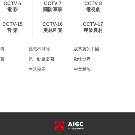
CCTV-6
CCTV-7
CCTV-8
電 影
國防軍事
電視劇
CCTV-15
CCTV-16
CCTV-17
音 樂
奧林匹克
農業農村
流傳
挑戰不可能
故事裏的中國
家寶
第一動畫樂園
動物世界
苑
生活提示
中華民族