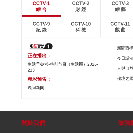
CCTV-1
CCTV-2
CCTV-3
綜 合
財 經
綜 藝
CCTV-9
CCTV-10
CCTV-11
紀 錄
科 教
戲 曲
新聞聯
正在播出：
今日説
生活早参考-特别节目（生活圈）2026-
人與自
213
秘境之
精彩预告：
晚间新闻
關於我們
業務