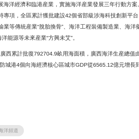
展海洋經濟和臨港産業，實施海洋産業發展三年行動方案。
央博
非遺
文化
旅游
科普
健康
樂齡
閱讀
持專項，全區累計獲批建設42個省部級涉海科技創新平
雲起
超級工廠
智敬中國
全民健康
顏選攻略
海洋
輸業等傳統産業“脫胎換骨”、海洋工程裝備製造業、海洋
海洋能源等未來産業“方興未艾”。
，廣西累計批復792704.9畝用海面積，廣西海洋生産總值由1
熱播榜
總台企業白名單
城港4個向海經濟核心區城市GDP從6565.12億元增長到1
海洋頻道