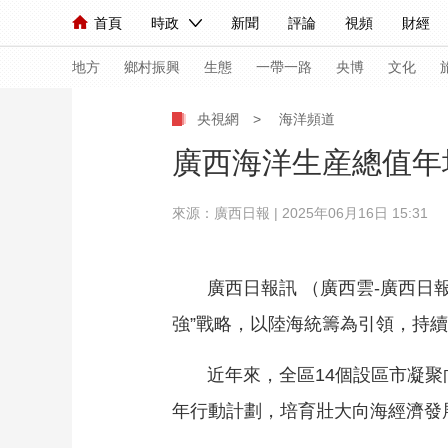
首頁
時政
新聞
評論
視頻
財經
人民領袖習近平
直播
海外頻道
片庫
iPanda
欄目大全
聯播+
English
中國領導人
節目單
Монгол
聽音
央視快評
微視頻
習
地方
鄉村振興
生態
一帶一路
央博
文化
央視網
>
海洋頻道
總台春晚
網絡春晚
共産黨員網
秧紀錄
廣西海洋生産總值年均
來源：廣西日報 | 2025年06月16日 15:31
新聞
國內
國際
評論
經濟
軍事
人民領袖習近平
聯播+
熱解讀
天天學習
廣西日報訊 （廣西雲-廣西日
視頻
小央視頻
小央直播
直播中國
熊貓
強”戰略，以陸海統籌為引領，持
現場
前線
比劃
快看
藍海中國
新兵
近年來，全區14個設區市凝聚向
體育
直播
競猜
2026年世界盃
2026
年行動計劃，培育壯大向海經濟發
VIP會員
CCTV奧林匹克頻道
生活體育大會