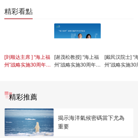
精彩看點
00:07:43
00:07:37
00:07:07
[刘顺达主席 ] “海上福
[谢茂松教授] “海上福
[戴民汉院士] “
州”战略实施30周年座
州”战略实施30周年座
州”战略实施3
谈会嘉宾专访
谈会嘉宾专访
谈会嘉宾专访
精彩推薦
揭示海洋氣候密碼當下尤為
重要