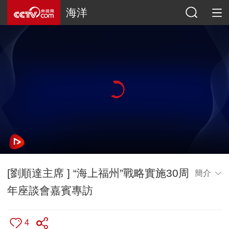
海洋
[劉順達主席 ] “海上福州”戰略實施30周
簡介
年座談會嘉賓專訪
4