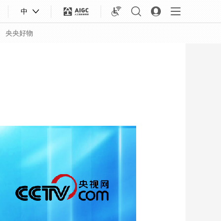
中
央央好物
合體育
亞冬會