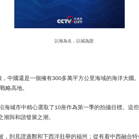
以海為名，以城為證
中國還是一個擁有300多萬平方公里海域的海洋大國。今
的戰略高地。
海城市中精心選取了10座作為第一季的拍攝目標。這些
之潮與和諧發展之潮。
，到見證過鄭和下西洋壯舉的福州；從有着中西融合特