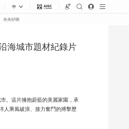
中
央央好物
沿海城市題材紀錄片
城市。這片擁抱蔚藍的美麗家園，承
洋人乘風破浪、接力奮鬥的搏擊歷
合體育
亞冬會