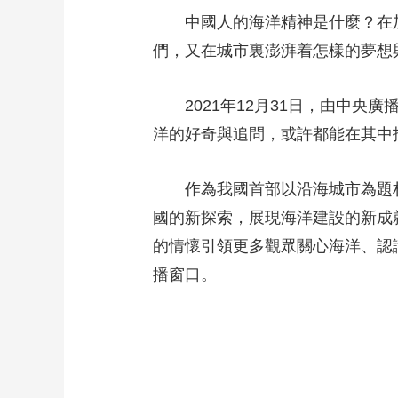
中國人的海洋精神是什麼？在加快
財經
教育
鄉村振興
生態環境
一帶一路
們，又在城市裏澎湃着怎樣的夢想
大國智造
大國展會
大國保險
雲頂對話
2021年12月31日，由中央
洋的好奇與追問，或許都能在其中
CCTV.節目官網
直播
節目單
欄目
片庫
作為我國首部以沿海城市為題材
國的新探索，展現海洋建設的新成
的情懷引領更多觀眾關心海洋、認
播窗口。