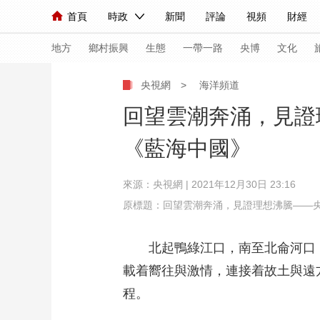
首頁
時政
新聞
評論
視頻
財經
人民領袖習近平
直播
海外頻道
片庫
iPanda
欄目大全
聯播+
English
中國領導人
節目單
Монгол
聽音
央視快評
微視頻
習
地方
鄉村振興
生態
一帶一路
央博
文化
央視網
>
海洋頻道
總台春晚
網絡春晚
共産黨員網
秧紀錄
回望雲潮奔涌，見證
《藍海中國》
新聞
國內
國際
評論
經濟
軍事
來源：央視網 | 2021年12月30日 23:16
人民領袖習近平
聯播+
熱解讀
天天學習
原標題：回望雲潮奔涌，見證理想沸騰——
視頻
小央視頻
小央直播
直播中國
熊貓
北起鴨綠江口，南至北侖河口，在
現場
前線
比劃
快看
藍海中國
新兵
載着嚮往與激情，連接着故土與遠
體育
直播
競猜
2026年世界盃
2026
程。
VIP會員
CCTV奧林匹克頻道
生活體育大會