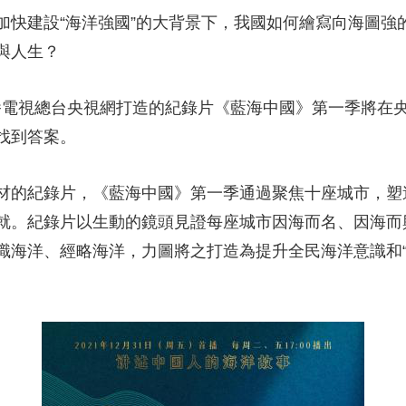
建設“海洋強國”的大背景下，我國如何繪寫向海圖強
央博
非遺
文化
旅游
科普
健康
樂齡
閱讀
與人生？
雲起
超級工廠
智敬中國
全民健康
顏選攻略
海洋
廣播電視總台央視網打造的紀錄片《藍海中國》第一季將在
找到答案。
收視榜
總台企業白名單
的紀錄片，《藍海中國》第一季通過聚焦十座城市，塑
就。紀錄片以生動的鏡頭見證每座城市因海而名、因海而
識海洋、經略海洋，力圖將之打造為提升全民海洋意識和“