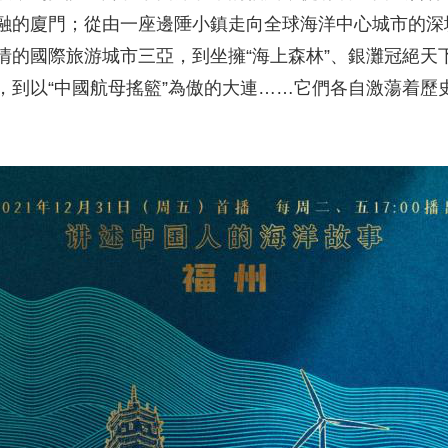
融的廈門；從由一座邊陲小鎮走向全球海洋中心城市的深
情的國際旅游城市三亞，到坐擁“海上森林”、銀灘冠絕天
，到以“中國航母搖籃”為傲的大連……它們各自激蕩着歷