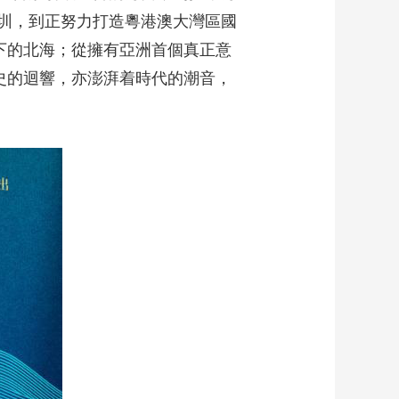
圳，到正努力打造粵港澳大灣區國
下的北海；從擁有亞洲首個真正意
史的迴響，亦澎湃着時代的潮音，