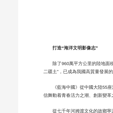
打造“海洋文明影像志”
除了960萬平方公里的陸地面積，
二疆土”，已成為我國高質量發展
《藍海中國》從中國大陸55座沿
信舞動着青春活力之潮、創新變革
從七千年河姆渡文化的故鄉寧波