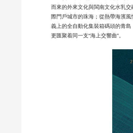
而來的外來文化與閩南文化水乳交
際門戶城市的珠海；從熱帶海濱風
義上的全自動化集裝箱碼頭的青島
更匯聚着同一支“海上交響曲”。