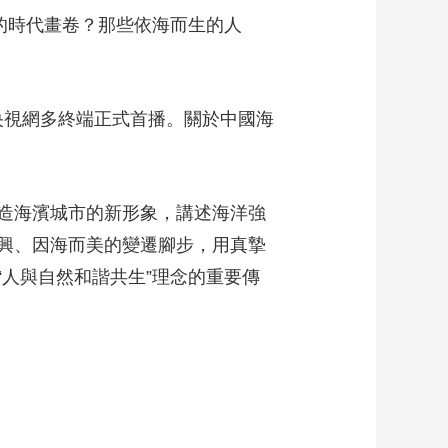
的時代畫卷？那些依海而生的人
藝術
汽車
數智
5G
産業+
時尚
天氣
才藝
網展
央央好物
央視網多終端正式首播。關於中國海
造海濱城市的新形象，講述海洋強
興、因海而美的變遷腳步，用真摯
人與自然和諧共生”理念的重要傳