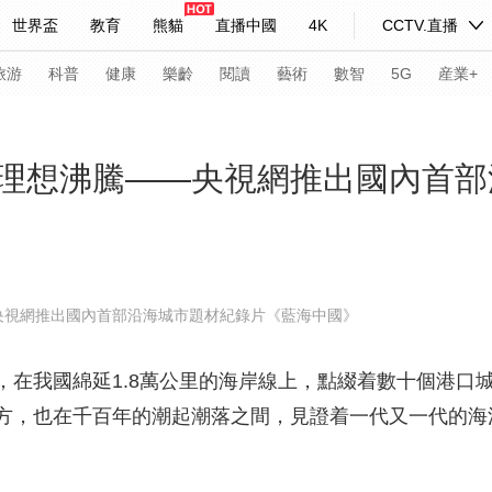
世界盃
教育
熊貓
直播中國
4K
CCTV.直播
式妙語
主持人
下載央視影音
熱解讀
天天學習
旅游
科普
健康
樂齡
閱讀
藝術
數智
5G
産業+
紀錄片網
國家大劇院
大型活動
理想沸騰——央視網推出國內首部
科技
法治
文娛
人物
公益
圖片
習式妙語
央視快評
央視網評
光華銳評
鋒面
央視網推出國內首部沿海城市題材紀錄片《藍海中國》
頻道
VR/AR
4K專區
全景新聞
我國綿延1.8萬公里的海岸線上，點綴着數十個港口
請入列
人生第一次
人生第二次
方，也在千百年的潮起潮落之間，見證着一代又一代的海
年冬奧會
CBA
NBA
中超
國足
國際足球
網球
綜
體育江湖
文化體育
冰雪道路
足球道路