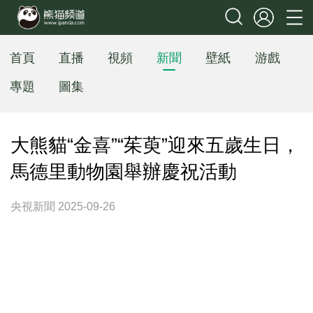
首頁
直播
視頻
新聞
壁紙
游戲
專題
圖集
大熊貓“金喜”“茱萸”迎來五歲生日，
馬德里動物園舉辦慶祝活動
央視新聞 2025-09-26