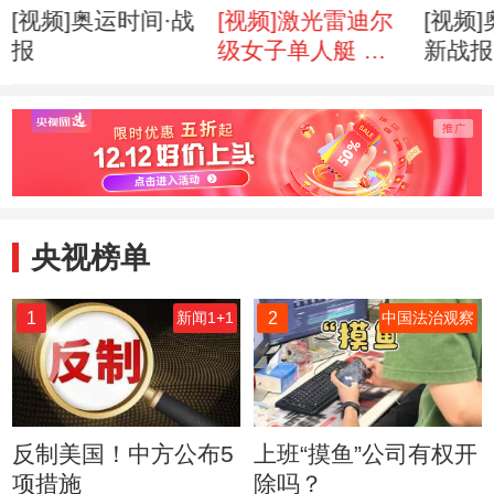
[视频]奥运时间·战
[视频]激光雷迪尔
[视频
报
级女子单人艇 徐
新战报
莉佳为中国队夺得
杠中国
第31枚金牌
军
央视榜单
1
2
新闻1+1
中国法治观察
反制美国！中方公布5
上班“摸鱼”公司有权开
项措施
除吗？