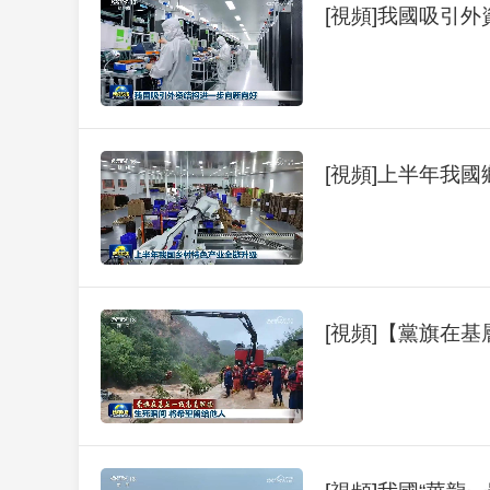
[視頻]我國吸引
[視頻]上半年我
[視頻]【黨旗在