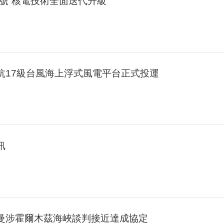
一號”核電技術全面迭代升級
可抗17級台風海上浮式風電平台正式投運
訊
阿曼涉霍爾木茲海峽談判接近達成協定