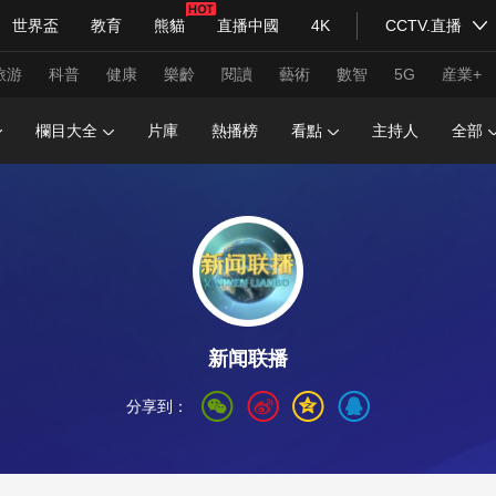
世界盃
教育
熊貓
直播中國
4K
CCTV.直播
式妙語
主持人
下載央視影音
熱解讀
天天學習
旅游
科普
健康
樂齡
閱讀
藝術
數智
5G
産業+
欄目大全
片庫
熱播榜
看點
主持人
全部
紀錄片網
國家大劇院
大型活動
科技
法治
文娛
人物
公益
圖片
習式妙語
央視快評
央視網評
光華銳評
鋒面
頻道
VR/AR
4K專區
全景新聞
新闻联播
請入列
人生第一次
人生第二次
分享到：
年冬奧會
CBA
NBA
中超
國足
國際足球
網球
綜
體育江湖
文化體育
冰雪道路
足球道路