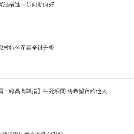
外資結構進一步向新向好
國鄉村特色産業全鏈升級
基層一線高高飄揚】生死瞬間 將希望留給他人