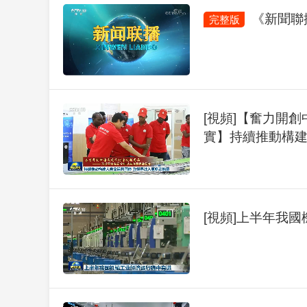
《新聞聯播》
完整版
[視頻]【奮力開
實】持續推動構建
[視頻]上半年我