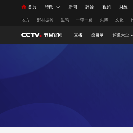
首頁
時政
新聞
評論
視頻
財經
人民領袖習近平
直播
海外頻道
片庫
iPanda
欄目大全
聯播+
English
中國領導人
節目單
Монгол
聽音
央視快評
微視頻
習
地方
鄉村振興
生態
一帶一路
央博
文化
直播
節目單
頻道大全
總台春晚
網絡春晚
共産黨員網
秧紀錄
新聞
國內
國際
評論
經濟
軍事
人民領袖習近平
聯播+
熱解讀
天天學習
視頻
小央視頻
小央直播
直播中國
熊貓
現場
前線
比劃
快看
藍海中國
新兵
體育
直播
競猜
2026年世界盃
2026
VIP會員
CCTV奧林匹克頻道
生活體育大會