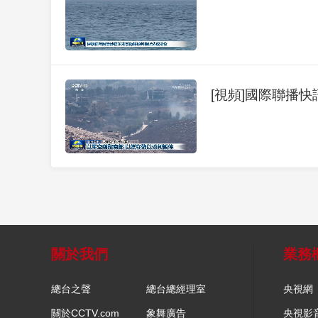
[視頻]國際聯播快
關於我們
業務
總台之聲
總台總經理室
央視網
關於CCTV.com
象舞廣告
央視影