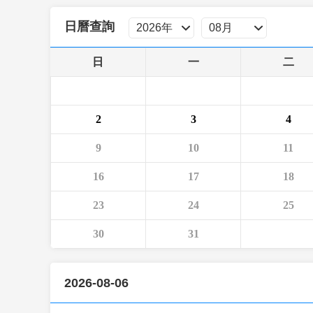
財經
教育
鄉村振興
生態環境
一帶一路
日曆查詢
大國智造
大國展會
大國保險
雲頂對話
日
一
二
2
3
4
CCTV.節目官網
直播
節目單
欄目
片庫
9
10
11
16
17
18
23
24
25
30
31
2026-08-06