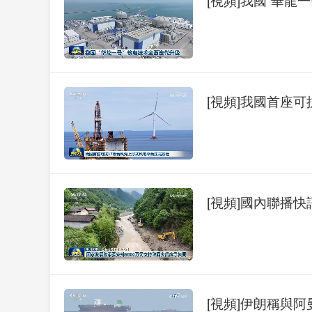
[視頻]我國“華龍
[視頻]我國首座
[視頻]國內聯播快
[視頻]伊朗稱與