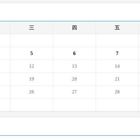
央博
非遺
文化
旅游
科普
健康
樂齡
閱讀
雲起
超級工廠
智敬中國
全民健康
顏選攻略
海洋
三
四
五
5
6
7
收視榜
總台企業白名單
12
13
14
19
20
21
26
27
28