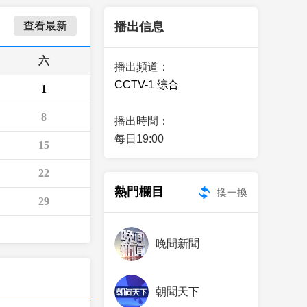
藝術
汽車
數智
5G
産業+
查看最新
播出信息
時尚
天氣
才藝
網展
央央好物
六
播出頻道：
CCTV-1 综合
1
8
播出時間：
每日19:00
15
22
熱門欄目
換一換
29
晚間新聞
朝聞天下