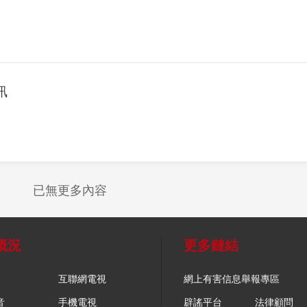
訊
已無更多內容
概況
更多鏈結
互聯網電視
網上有害信息舉報專區
音
手機電視
辟謠平台
法律顧問