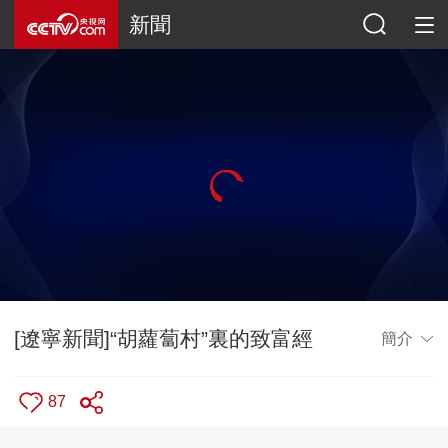
新聞
[遼寧新聞]“胡蘿蔔村”裏的致富經
簡介
87