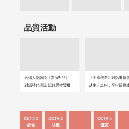
品質活動
高端人物訪談《雲頂對話》
《中國機遇》對話進博
對話時代標誌 記錄思考豐度
赴東方之約，享中國機
CCTV-1
CCTV-2
CCTV-5
綜合
財經
體育