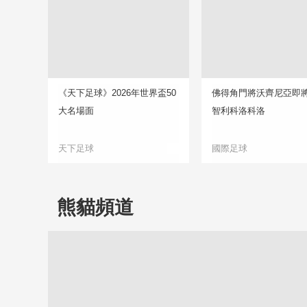
《天下足球》2026年世界盃50
佛得角門將沃齊尼亞即
大名場面
智利科洛科洛
天下足球
國際足球
熊貓頻道