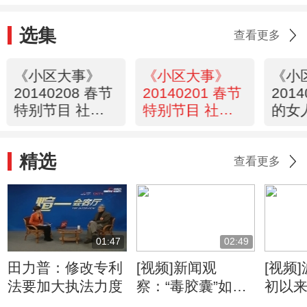
选集
查看更多
《小区大事》
《小区大事》
《小
20140208 春节
20140201 春节
201
特别节目 社区
特别节目 社区
的女
好味道-衢州
好味道——北京
精选
查看更多
01:47
02:49
田力普：修改专利
[视频]新闻观
[视频
法要加大执法力度
察：“毒胶囊”如何
初以
逃过层层监管？
达42