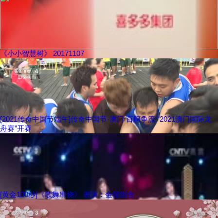
《小小智慧树》 20171107
[2021传奇中国节端午]传奇中国节·澳门 百舸争流 “2021澳门国际龙
舟赛”开赛
[黄金100秒]《歌舞串烧》 表演：金领组合