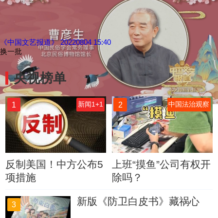
《中国文艺报道》 20220804 15:40
换一批
央视榜单
1
2
新闻1+1
中国法治观察
反制美国！中方公布5
上班“摸鱼”公司有权开
项措施
除吗？
新版《防卫白皮书》藏祸心
3