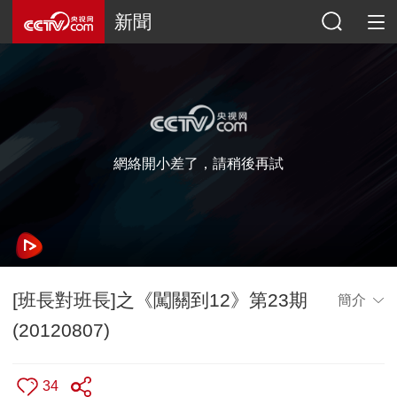
新聞
網絡開小差了，請稍後再試
[班長對班長]之《闖關到12》第23期
簡介
(20120807)
34