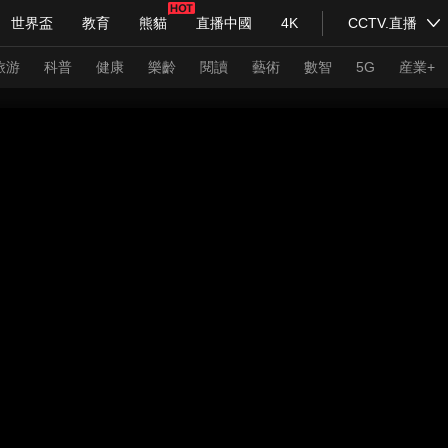
世界盃
教育
熊貓
直播中國
4K
CCTV.直播
式妙語
主持人
下載央視影音
熱解讀
天天學習
旅游
科普
健康
樂齡
閱讀
藝術
數智
5G
産業+
紀錄片網
國家大劇院
大型活動
科技
法治
文娛
人物
公益
圖片
習式妙語
央視快評
央視網評
光華銳評
鋒面
頻道
VR/AR
4K專區
全景新聞
請入列
人生第一次
人生第二次
年冬奧會
CBA
NBA
中超
國足
國際足球
網球
綜
體育江湖
文化體育
冰雪道路
足球道路