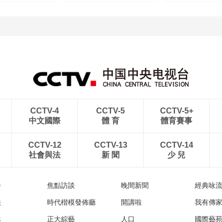
CCTV-4
CCTV-5
CCTV-5+
中文國際
體 育
體育賽事
CCTV-12
CCTV-13
CCTV-14
社會與法
新 聞
少 兒
播
焦點訪談
晚間新聞
經典咏
法
時代楷模發佈廳
開講啦
我有傳
然
正大綜藝
人口
國際藝