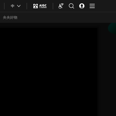
中
央央好物
合體育
亞冬會