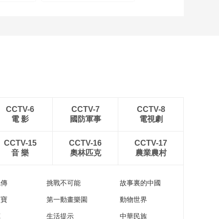
CCTV-6
CCTV-7
CCTV-8
電 影
國防軍事
電視劇
CCTV-15
CCTV-16
CCTV-17
音 樂
奧林匹克
農業農村
流傳
挑戰不可能
故事裏的中國
家寶
第一動畫樂園
動物世界
苑
生活提示
中華民族