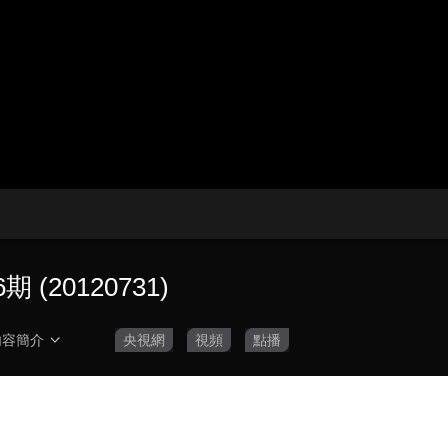
央博
非遺
文化
旅游
科普
健康
樂齡
閱讀
雲起
超級工廠
智敬中國
全民健康
顏選攻略
海洋
收視榜
總台企業白名單
(20120731)
內容簡介
央視網
視頻
點播