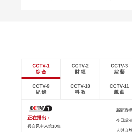
CCTV-1
CCTV-2
CCTV-3
綜 合
財 經
綜 藝
CCTV-9
CCTV-10
CCTV-11
紀 錄
科 教
戲 曲
新聞聯
正在播出：
今日説
兵自风中来第10集
人與自