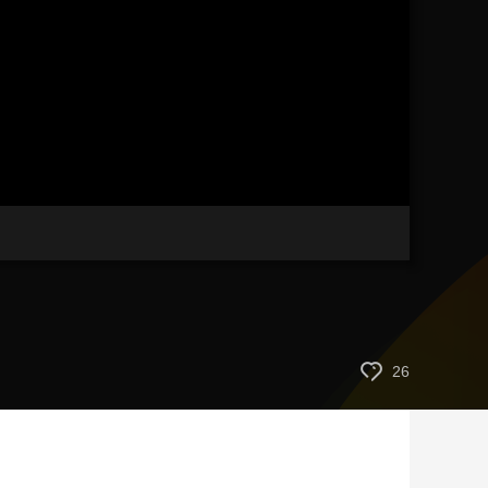
藝術
汽車
數智
5G
産業+
時尚
天氣
才藝
網展
央央好物
26