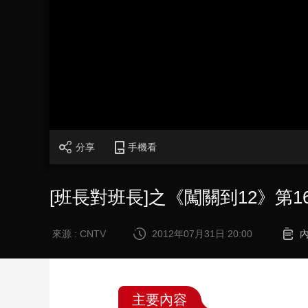
財經
教育
鄉村振興
生態環境
一帶一路
大國智造
大國展會
大國保險
雲頂對話
CCTV.節目官網
直播
節目單
欄目
片庫
分享
手機看
[班長對班長]之《闖關到12》第16期 
來源 : CNTV
2012年07月31日 20:00
主要內容