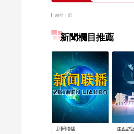
編輯：劉一
新聞欄目推薦
新聞聯播
焦點訪