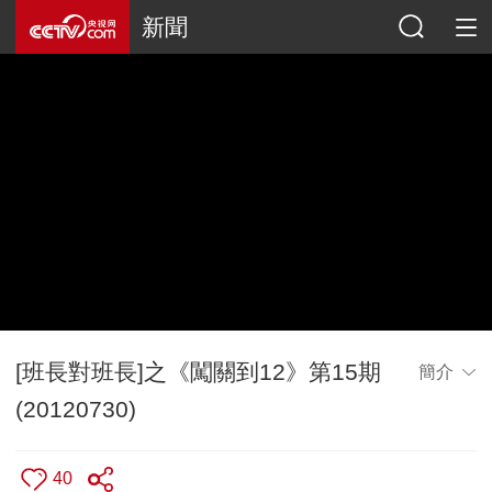
新聞
[班長對班長]之《闖關到12》第15期
簡介
(20120730)
40