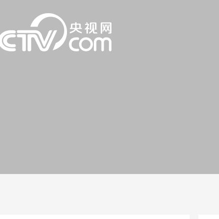
一路
央博
非遺
文化
旅游
科普
健康
樂齡
閱讀
話
雲起
超級工廠
智敬中國
全民健康
顏選攻略
海洋
片庫
收視榜
總台企業白名單