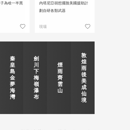
大盤子為啥一半黑
內塔尼亞胡想擺脫美國援助計
劃自研各類武器
現場
敦
秦
劍
煌
皇
川
煙
雨
島
下
雨
後
金
梅
齊
美
夢
嶺
雲
成
海
瀑
山
仙
灣
布
境