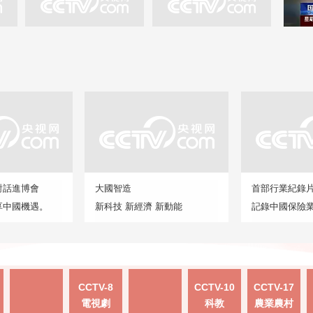
對話進博會
大國智造
首部行業紀錄
享中國機遇。
新科技 新經濟 新動能
記錄中國保險
CCTV-8
CCTV-10
CCTV-17
電視劇
科教
農業農村