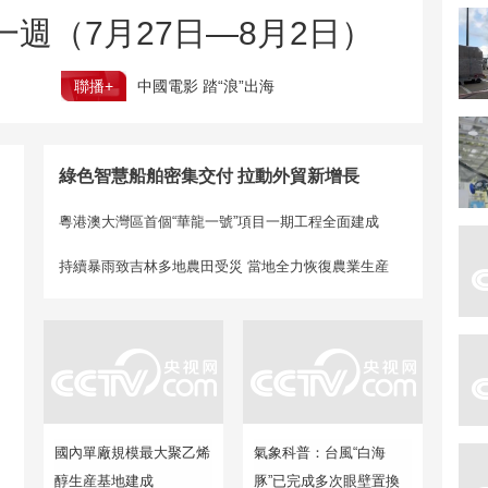
週（7月27日—8月2日）
聯播+
中國電影 踏“浪”出海
綠色智慧船舶密集交付 拉動外貿新增長
粵港澳大灣區首個“華龍一號”項目一期工程全面建成
持續暴雨致吉林多地農田受災 當地全力恢復農業生産
國內單廠規模最大聚乙烯
氣象科普：台風“白海
醇生産基地建成
豚”已完成多次眼壁置換