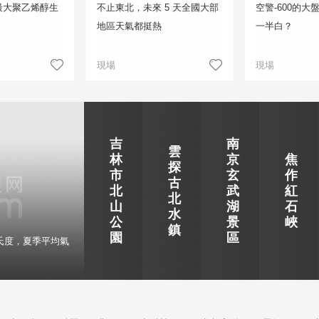
最大聚乙烯醇生
不止東北，未來 5 天全國大部
空警-600的
地區天氣都挺熱
一半白？
現場
現場
吉
南
雲
林
京
焦
探
市
玄
作
古
北
武
紅
北
山
湖
石
水
公
景
峽
鎮
園
區
氏度，夏季平均氣