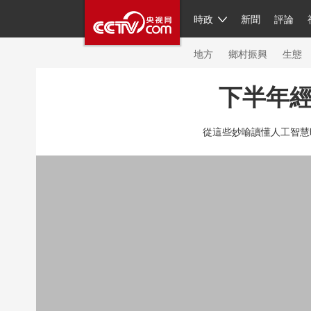
時政
新聞
評論
人民領袖習近平
直播
簡體
片庫
海外頻道
欄目大全
聯播+
iPand
地方
鄉村振興
生態
下半年
總台春晚
網絡春晚
共産黨員網
秧紀
從這些妙喻讀懂人工智慧
新聞
國內
國際
評論
經濟
軍事
人民領袖習近平
聯播+
熱解讀
天天學
視頻
小央視頻
小央直播
直播中國
現場
前線
比劃
快看
藍海中國
體育
直播
競猜
2026年世界盃
20
VIP會員
CCTV奧林匹克頻道
生活體育大