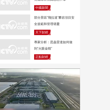
中國新聞
部分景區“飛拉達”攀岩項目安
全規範和管理堪憂
天下財經
專家分析：昆蟲雷達如何做
到“火眼金睛”
正點財經