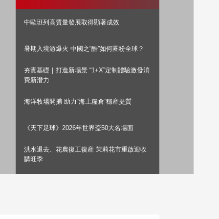
藝術
汽車
數智
5G
産業+
中歐班列高質量發展取得顯著成效
時尚
天氣
才藝
網展
央央好物
暑期入境游爆火 中國之“酷”如何圈粉全球？
夯實基礎｜打造新場景 “1+X”定制體驗激發消
費新潛力
海洋牧場開捕 助力“海上糧倉”穩産提質
《天下足球》2026年世界盃50大名場面
洪水退去、花農復工復産 茉莉花市重啟迎收
購旺季