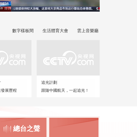
數字樣板間
生活體育大會
雲上音樂廳
片
追光計劃
業發展歷程
跟隨中國航天，一起追光！
總台之聲