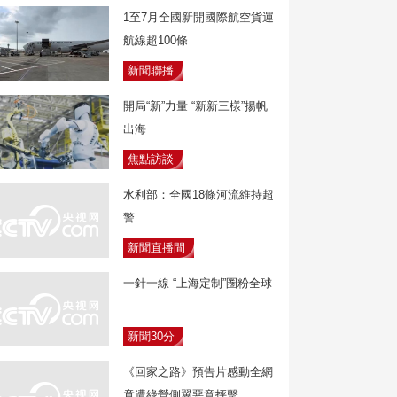
1至7月全國新開國際航空貨運
航線超100條
新聞聯播
開局“新”力量 “新新三樣”揚帆
出海
焦點訪談
水利部：全國18條河流維持超
警
新聞直播間
一針一線 “上海定制”圈粉全球
新聞30分
《回家之路》預告片感動全網
竟遭綠營側翼惡意抨擊