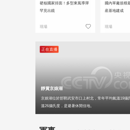
硬核國家排面！多型東風導彈
國內單廠規模
罕見出鏡
産基地建成
現場
現場
正在直播
靜賞京娘湖
京娘湖位於邯鄲武安市口上村北，常年平均氣溫19攝
溫26攝氏度，是避暑休閒佳地。