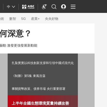
中
藝術
數智
5G
産業+
央央好物
何深意？
驅動 激發更強發展新動能
扎紮實實以科技創新支撐和引領中國式現代化
《制勝》第5集 東風浩蕩
事關貨幣政策、債券市場 央行重要部署
體育
上半年全國生態環境質量持續改善