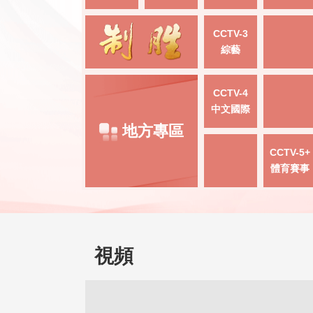
CCTV-3
綜藝
CCTV-4
中文國際
地方專區
CCTV-5+
體育賽事
視頻