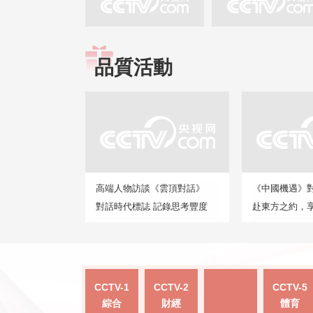
品質活動
高端人物訪談《雲頂對話》
《中國機遇》
對話時代標誌 記錄思考豐度
赴東方之約，
CCTV-1
CCTV-2
CCTV-5
綜合
財經
體育