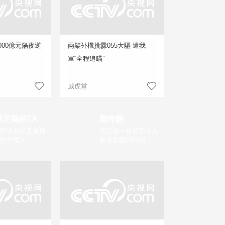
000億元隔夜逆
兩架外機挑釁055大驅 遭我
軍“全程追瞄”
威虎堂
被定義的TA
龍咚鏘
對談和紀實展現
和記者一起感受令人
的中國人
着迷的新聞時刻