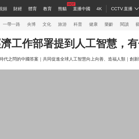
視頻
財經
體育
教育
熊貓
直播中國
4K
CCTV.直播
a
中國領導人
節目單
English
聽音
Монгол
央視快評
微視頻
習式妙語
主持人
下載央視影音
熱解讀
天天學習
一帶一路
央博
文化
旅游
科普
健康
樂齡
閱讀
經濟工作部署提到人工智慧，有
錄
紀錄片網
國家大劇院
大型活動
時代之問的中國答案｜
共同促進全球人工智慧向上向善、造福人類｜
創新
科技
法治
文娛
人物
公益
圖片
習
習式妙語
央視快評
央視網評
光華銳評
鋒面
熊貓頻道
VR/AR
4K專區
全景新聞
新兵請入列
人生第一次
人生第二次
26年冬奧會
CBA
NBA
中超
國足
國際足球
網球
綜合
會
體育江湖
文化體育
冰雪道路
足球道路