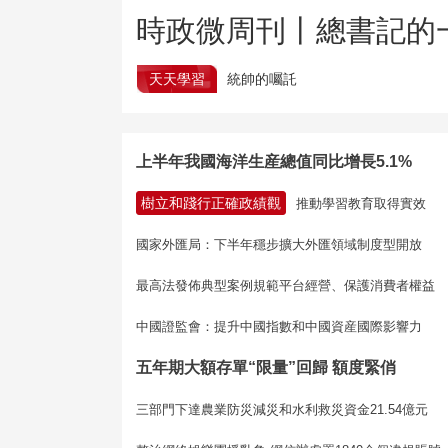
時政微周刊丨總書記的一
天天學習
統帥的囑託
上半年我國海洋生産總值同比增長5.1%
樹立和踐行正確政績觀
推動學習教育取得實效
國家外匯局：下半年穩步擴大外匯領域制度型開放
最高法發佈典型案例規範平台經營、保護消費者權益
中國證監會：提升中國指數和中國資産國際影響力
五年期大額存單“限量”回歸 額度緊俏
三部門下達農業防災減災和水利救災資金21.54億元