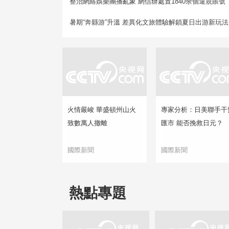
整治網絡娛樂團播亂象 網信辦處置1840余個違規賬號
暑期“奔縣游”升溫 差異化文旅體驗解鎖夏日出游新玩法
火情嚴峻 華盛頓州山火
專家分析：日美聯手干
致數萬人撤離
匯市 能否挽救日元？
國際新聞
國際新聞
熱點專題