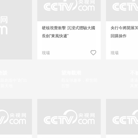
硬核視覺衝擊 沉浸式體驗大國
央行今將開展3
長劍“東風快遞”
回購操作
現場
現場
奇談
望海觀潮
不
新創造中“創”出
觀全球趣事，察世間
通過
片新天地
百態
真實