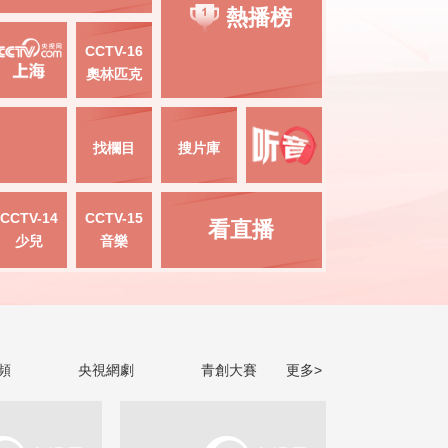
熱播榜
CCTV-16
奧林匹克
找欄目
搜片庫
CCTV-14
CCTV-15
看直播
少兒
音樂
頻
央視網劇
青創大賽
更多>