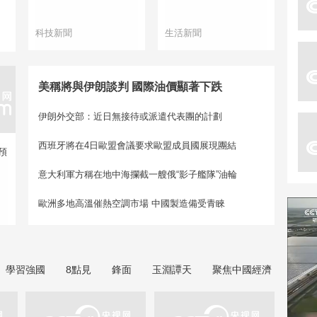
科技新聞
生活新聞
美稱將與伊朗談判 國際油價顯著下跌
伊朗外交部：近日無接待或派遣代表團的計劃
西班牙將在4日歐盟會議要求歐盟成員國展現團結
預
意大利軍方稱在地中海攔截一艘俄“影子艦隊”油輪
歐洲多地高溫催熱空調市場 中國製造備受青睞
學習強國
8點見
鋒面
玉淵譚天
聚焦中國經濟