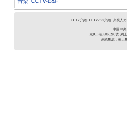
音樂
CCTV-E&F
CCTV介紹
|
CCTV.com介紹
|
央視人力
中國中央
京ICP備05065290號
網上
系統集成：
長天