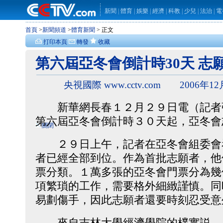
新聞
|
體育
|
娛樂
|
經濟
|
科教
|
少兒
|
法治
|
電
首頁
>
新聞頻道
>
體育新聞
> 正文
打印本頁
轉發
收藏
第六屆亞冬會倒計時30天 
央視國際 www.cctv.com 2006年12
新華網長春１２月２９日電（記者
第六屆亞冬會倒計時３０天起，亞冬會
關閉
２９日上午，記者在亞冬會組委會
者已經全部到位。作為首批志願者，他
票分類。１萬多張的亞冬會門票分為幾
項繁瑣的工作，需要格外細緻謹慎。同
易劃傷手，因此志願者還要時刻忍受意
來自吉林大學經濟學院的樸實説，