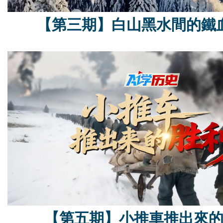
【第三期】白山黑水間的鐵
【第五期】小推車推出來