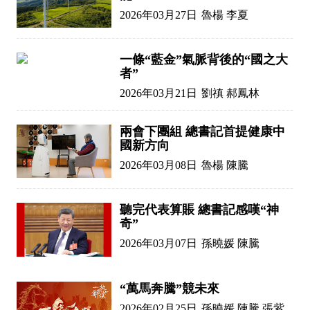
2026年03月27日
魯楊 李夏
一條“藍金”氣脈背後的“國之大
者”
2026年03月21日
劉禛 郝鳳林
兩會下團組 總書記首提健康中
國新方向
2026年03月08日
魯楊 陳騰
聽完代表算賬 總書記感嘆“神
奇”
2026年03月07日
孫曉媛 陳騰
“萬馬奔騰”競未來
2026年02月25日
孫曉媛 陳騰 張紫