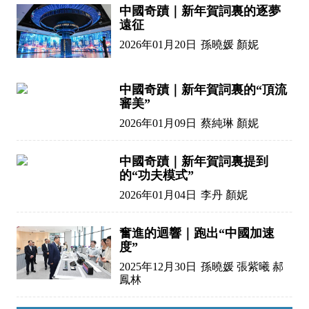
中國奇蹟｜新年賀詞裏的逐夢
遠征
2026年01月20日
孫曉媛 顏妮
中國奇蹟｜新年賀詞裏的“頂流
審美”
2026年01月09日
蔡純琳 顏妮
中國奇蹟｜新年賀詞裏提到
的“功夫模式”
2026年01月04日
李丹 顏妮
奮進的迴響｜跑出“中國加速
度”
2025年12月30日
孫曉媛 張紫曦 郝
鳳林