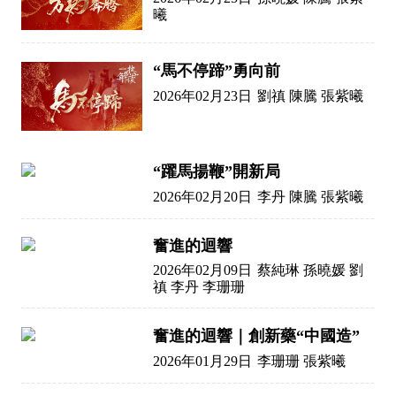
曦
“馬不停蹄”勇向前
2026年02月23日
劉禛 陳騰 張紫曦
“躍馬揚鞭”開新局
2026年02月20日
李丹 陳騰 張紫曦
奮進的迴響
2026年02月09日
蔡純琳 孫曉媛 劉
禛 李丹 李珊珊
奮進的迴響｜創新藥“中國造”
2026年01月29日
李珊珊 張紫曦