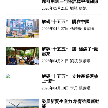
席引用這三句詩詮釋中俄關係
2026年05月21日
劉禛 顏妮
解碼“十五五”｜購在中國
2026年04月27日
孫曉媛 張紫曦
解碼“十五五”｜讓“錢袋子”鼓
起來
2026年04月21日
劉禛 張紫曦
解碼“十五五”｜支柱産業硬核
上“新”
2026年04月10日
李丹 張紫曦
發展新質生産力 培育強國新動
能