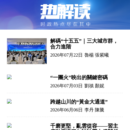
解碼“十五五”｜三大城市群，
合力進階
2026年07月22日
魯楊 張紫曦
“一團火”映出的關鍵密碼
2026年07月03日
劉禛 顏妮
跨越山川的“黃金大通道”
2026年06月06日
李丹 陳騰
千磨更堅，亂雲從容——習主