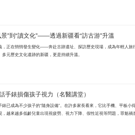
風景”到“讀文化”——透過新疆看“訪古游”升溫
義，正在悄悄發生變化——奔赴古跡遺址、探訪歷史現場，成為年輕人旅
、多元歷史文化遺跡的新疆，更是持續升溫。
話手錶損傷孩子視力（名醫講堂）
手錶已成為不少孩子的“隨身設備”。在許多家長看來，它比手機、平板小
現，越來越多低齡兒童出現視疲勞、視力下降、假性近視等問題，罪魁禍