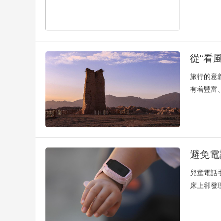
從“看
旅行的意
有着豐富
避免電
兒童電話
床上卻發