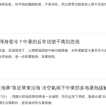
強骨壯筋，但牛肉的纖維較粗，不易消化，所以脾胃功能差的人群不宜多
渾身發冷？中暑的反常信號千萬別忽視
高溫、高濕環境下，人體體溫調節中樞功能障礙、水和電解質大量丟失引
血管收縮，進一步影響散熱，加重病情。
白海豚”靠近華東沿海 冷空氣南下中東部多地暑熱緩
月7日），我國大部地區降雨將進一步減弱，明天起至下周初，隨着台風“
關注台風動向，提前做好防台風措施。