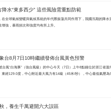
方降水“東多西少” 這些風險需重點防範
，在全球氣候變暖與氣候系統的年代際振蕩共同作用下，我國汛期的降水
性增強，暴雨頻次和強度均有所上升。
象台8月7日10時繼續發佈台風黃色預警
3號台風“白海豚”（強台風級）的中心今天（7日）上午8點鐘位於浙江省溫
度、東經129.0度，中心附近最大風力有14級（45米/秒），中心最低氣壓為9
秋，養生千萬避開六大誤區