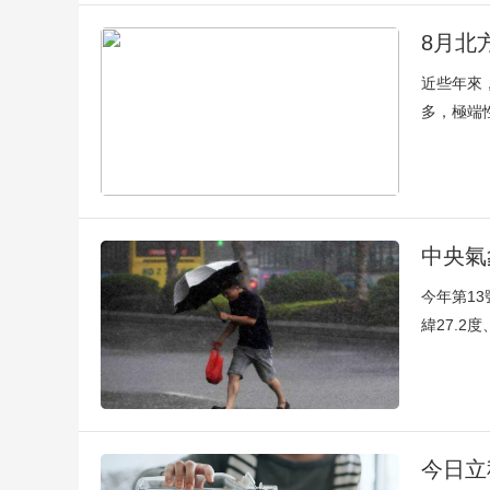
8月北
近些年來
多，極端
中央氣
今年第1
緯27.2
今日立