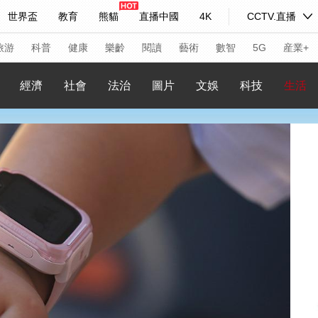
世界盃
教育
熊貓
直播中國
4K
CCTV.直播
式妙語
主持人
下載央視影音
熱解讀
天天學習
旅游
科普
健康
樂齡
閱讀
藝術
數智
5G
産業+
經濟
社會
法治
圖片
文娛
科技
生活
紀錄片網
國家大劇院
大型活動
科技
法治
文娛
人物
公益
圖片
習式妙語
央視快評
央視網評
光華銳評
鋒面
頻道
VR/AR
4K專區
全景新聞
請入列
人生第一次
人生第二次
年冬奧會
CBA
NBA
中超
國足
國際足球
網球
綜
體育江湖
文化體育
冰雪道路
足球道路