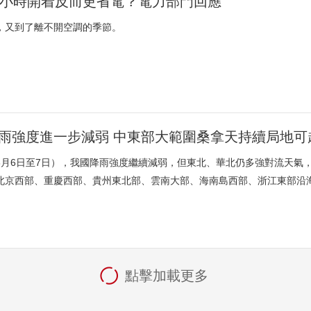
4小時開着反而更省電？電力部門回應
，又到了離不開空調的季節。
雨強度進一步減弱 中東部大範圍桑拿天持續局地可超
8月6日至7日），我國降雨強度繼續減弱，但東北、華北仍多強對流天氣
北京西部、重慶西部、貴州東北部、雲南大部、海南島西部、浙江東部沿海
點擊加載更多