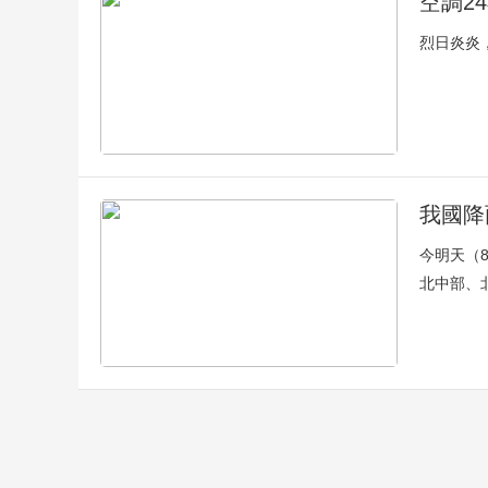
空調2
烈日炎炎
我國降
今明天（
北中部、