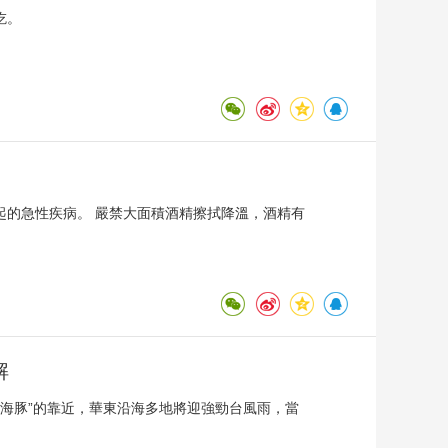
吃。
起的急性疾病。 嚴禁大面積酒精擦拭降溫，酒精有
解
白海豚”的靠近，華東沿海多地將迎強勁台風雨，當