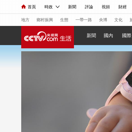
首頁
時政
新聞
評論
視頻
財經
人民領袖習近平
直播
海外頻道
片庫
iPanda
欄目大全
聯播+
English
中國領導人
節目單
Монгол
聽音
央視快評
微視頻
習
地方
鄉村振興
生態
一帶一路
央博
文化
新聞
國內
國際
總台春晚
網絡春晚
共産黨員網
秧紀錄
新聞
國內
國際
評論
經濟
軍事
人民領袖習近平
聯播+
熱解讀
天天學習
視頻
小央視頻
小央直播
直播中國
熊貓
現場
前線
比劃
快看
藍海中國
新兵
體育
直播
競猜
2026年世界盃
2026
VIP會員
CCTV奧林匹克頻道
生活體育大會