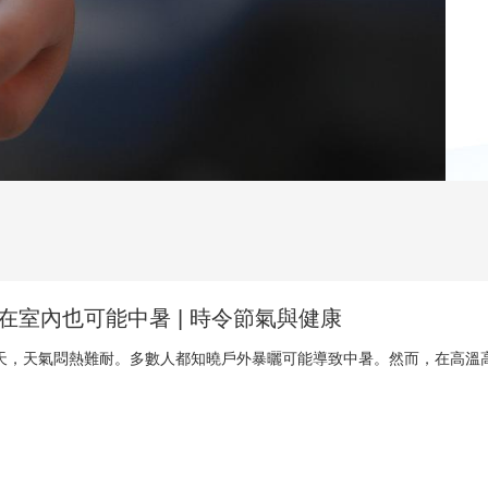
央博
非遺
文化
旅游
科普
健康
樂齡
閱讀
雲起
超級工廠
智敬中國
全民健康
顏選攻略
海洋
收視榜
總台企業白名單
在室內也可能中暑 | 時令節氣與健康
天，天氣悶熱難耐。多數人都知曉戶外暴曬可能導致中暑。然而，在高溫