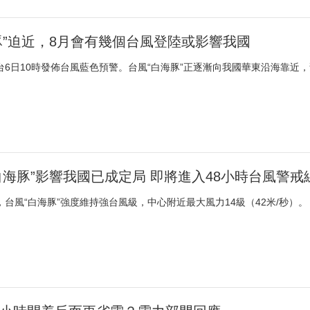
豚”迫近，8月會有幾個台風登陸或影響我國
台6日10時發佈台風藍色預警。台風“白海豚”正逐漸向我國華東沿海靠近
白海豚”影響我國已成定局 即將進入48小時台風警戒
，台風“白海豚”強度維持強台風級，中心附近最大風力14級（42米/秒）。