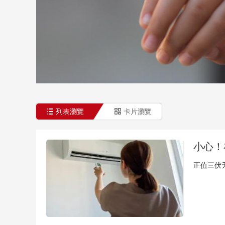
財經
教育
鄉村振興
生態環境
一帶一路
大國智造
大國展會
大國保險
雲頂對話
CCTV.節目官網
直播
節目單
欄目
片庫
列表瀏覽
卡片瀏覽
小心！
正值三伏