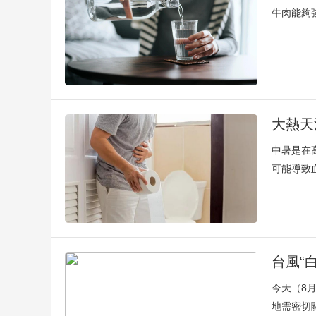
牛肉能夠
大熱天
中暑是在
可能導致
台風“
今天（8
地需密切