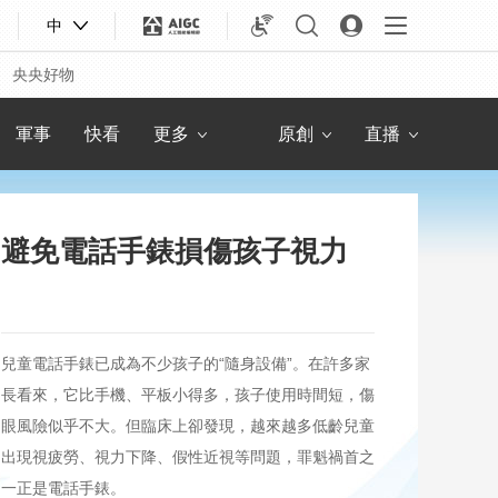
人物
聯播+
8點見
社會與法
中
教育
熱解讀
快看
新 聞
央央好物
專題
央視快評
農業農村
鋒面
軍事
快看
更多
原創
直播
避免電話手錶損傷孩子視力
兒童電話手錶已成為不少孩子的“隨身設備”。在許多家
長看來，它比手機、平板小得多，孩子使用時間短，傷
眼風險似乎不大。但臨床上卻發現，越來越多低齡兒童
合體育
亞冬會
出現視疲勞、視力下降、假性近視等問題，罪魁禍首之
一正是電話手錶。