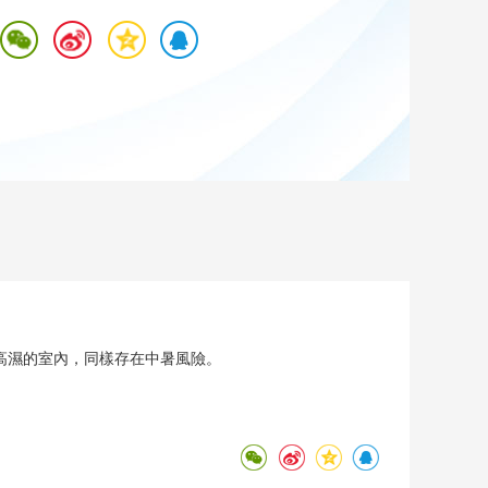
藝術
汽車
數智
5G
産業+
時尚
天氣
才藝
網展
央央好物
高濕的室內，同樣存在中暑風險。