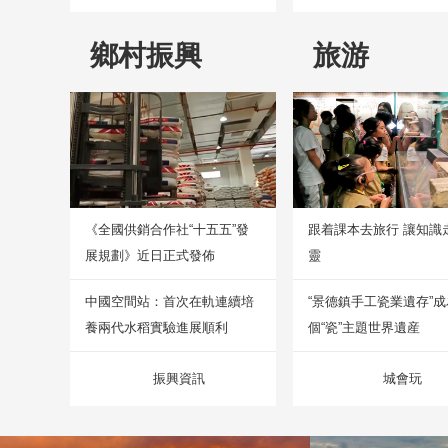
鄉村振興
旅游
《全國供銷合作社“十五五”發
跟着課本去旅行 讓知識
展規劃》近日正式發佈
靈
中國空間站：首次在軌連續培
“景德鎮手工瓷業遺存”
養兩代水稻實驗進展順利
個“瓷”主題世界遺産
振興資訊
城會玩