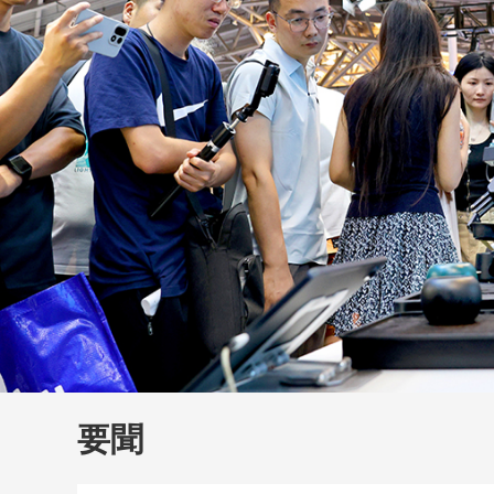
財經
教育
鄉村振興
生態環境
一帶一路
大國智造
大國展會
大國保險
雲頂對話
雲
CCTV.節目官網
直播
節目單
欄目
片庫
要聞