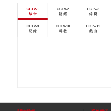
江蘇張家港：“千燈之夜”燈光璀璨
北京：藍天白雲
CCTV-1
CCTV-2
CCTV-3
8月2日晚，江蘇張家港香山風景區燈光璀璨，市民和
8月1日，北京故宮博
綜 合
財 經
綜 藝
游客前來賞夜景、逛集市。
景如畫。
CCTV-9
CCTV-10
CCTV-11
紀 錄
科 教
戲 曲
新聞聯播
正在播出：
今日説法
宗师列传·大唐诗人传-李商隐
人與自然
精彩預告：
秘境之眼
泱泱中华-历史文化街区1