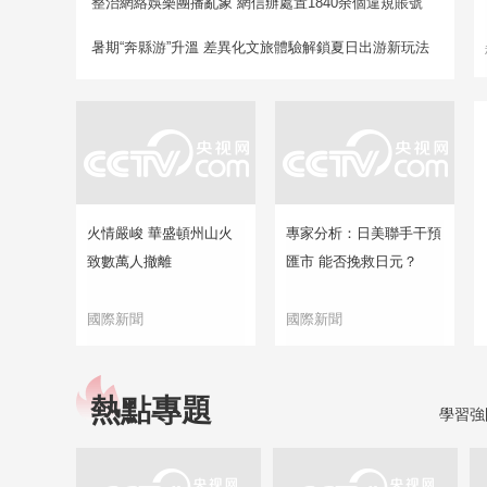
整治網絡娛樂團播亂象 網信辦處置1840余個違規賬號
暑期“奔縣游”升溫 差異化文旅體驗解鎖夏日出游新玩法
火情嚴峻 華盛頓州山火
專家分析：日美聯手干預
致數萬人撤離
匯市 能否挽救日元？
國際新聞
國際新聞
熱點專題
學習強