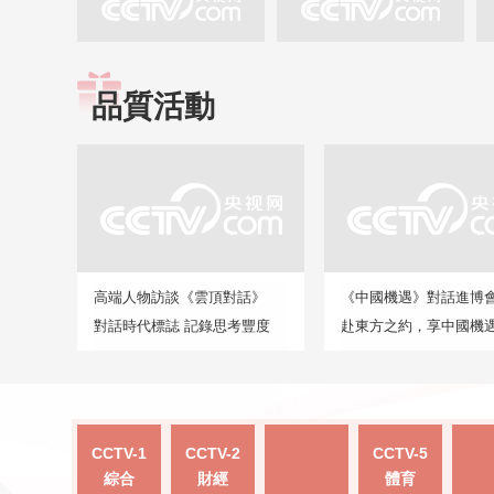
品質活動
高端人物訪談《雲頂對話》
《中國機遇》對話進博
對話時代標誌 記錄思考豐度
赴東方之約，享中國機
CCTV-1
CCTV-2
CCTV-5
綜合
財經
體育