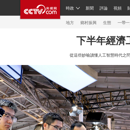
時政
新聞
評論
視頻
人民領袖習近平
直播
繁體
片庫
海外頻道
欄目大全
聯播+
iPanda
中國領
節目單
Engl
地方
鄉村振興
生態
一帶一
下半年經濟
總台春晚
網絡春晚
共産黨員網
秧紀錄
紀
從這些妙喻讀懂人工智慧時代之
新聞
國內
國際
評論
經濟
軍事
科技
人民領袖習近平
聯播+
熱解讀
天天學習
習
視頻
小央視頻
小央直播
直播中國
熊貓頻
現場
前線
比劃
快看
藍海中國
新兵請入
體育
直播
競猜
2026年世界盃
2026年冬奧
VIP會員
CCTV奧林匹克頻道
生活體育大會
體