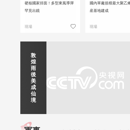
硬核國家排面！多型東風導彈
國內單廠規模最大聚乙
罕見出鏡
産基地建成
現場
現場
正在直播
靜賞京娘湖
京娘湖位於邯鄲武安市口上村北，常年平均氣溫19攝氏度，夏
溫26攝氏度，是避暑休閒佳地。