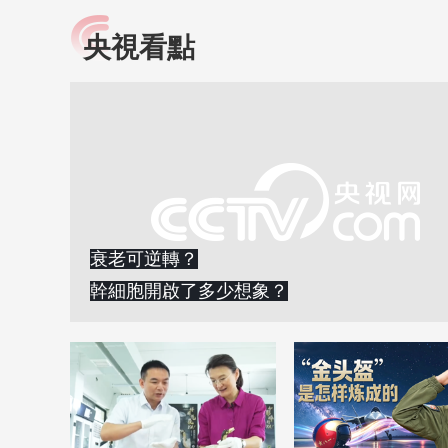
央視看點
小央視頻
全民健康
央視網原創視頻子品牌，
提高全民健康素養水
以更加貼近年輕人的視
助力“健康中國2030”
角，有趣、有料、有故事
略。央視網《全民健
的方式解讀時代。
康》，向所有人分享
知識！
衰老可逆轉？
幹細胞開啟了多少想象？