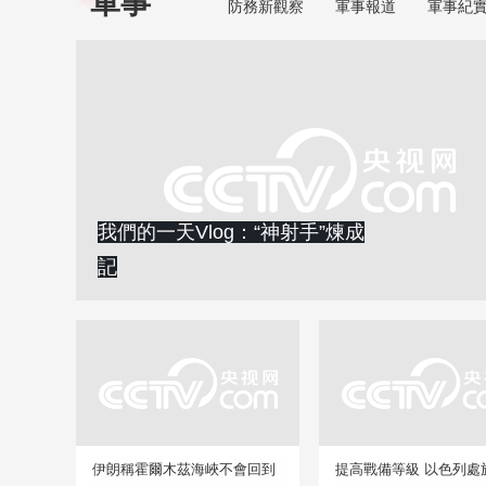
軍事
防務新觀察
軍事報道
軍事紀
我們的一天Vlog：“神射手”煉成
記
伊朗稱霍爾木茲海峽不會回到
提高戰備等級 以色列處