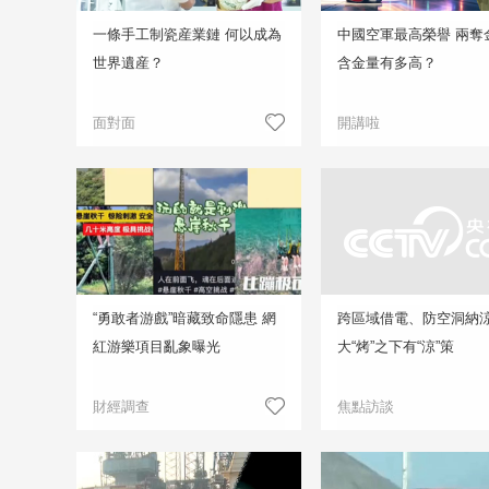
一條手工制瓷産業鏈 何以成為
中國空軍最高榮譽 兩奪
世界遺産？
含金量有多高？
面對面
開講啦
“勇敢者游戲”暗藏致命隱患 網
跨區域借電、防空洞納
紅游樂項目亂象曝光
大“烤”之下有“涼”策
財經調查
焦點訪談