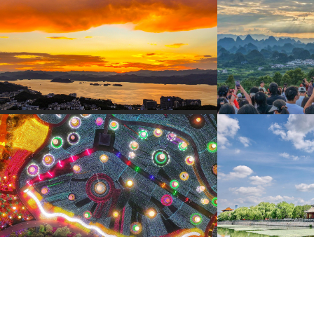
杭州千島湖晚霞絢爛鋪滿天空
廣西陽朔：壯美
8月2日，杭州千島湖迎來晚霞盛景。落日沉入湖面，
8月2日，游客在廣西
金紅霞光鋪灑萬頃碧波。
賞喀斯特峰林美景。