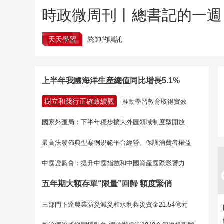
時政微周刊丨總書記的一週（
天天學習
統帥的囑託
上半年我國海洋生産總值同比增長5.1%
樹立和踐行正確政績觀
推動學習教育取得實效
國家外匯局：下半年穩步擴大外匯領域制度型開放
最高法發佈典型案例規範平台經營、保護消費者權益
中國證監會：提升中國指數和中國資産國際影響力
五年期大額存單“限量”回歸 額度緊俏
三部門下達農業防災減災和水利救災資金21.54億元