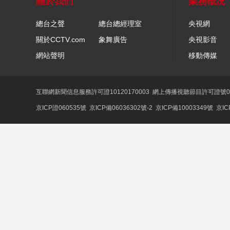
關於我們
業務概況
總台之聲
總台總經理室
央視網
關於CCTV.com
象舞廣告
央視影音
網站聲明
移動傳媒
互聯網新聞信息服務許可證10120170003
網上傳播視聽節目許可證號01
京ICP證060535號
京ICP備06036302號-2
京ICP備10003349號
京IC