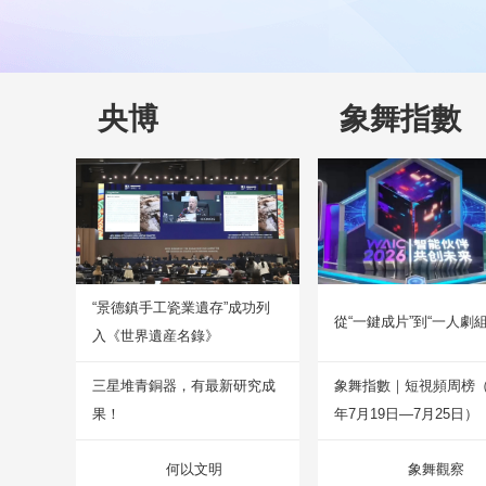
《米良與麥青》
《海天雄鷹》
央博
象舞指數
“景德鎮手工瓷業遺存”成功列
從“一鍵成片”到“一人劇組
入《世界遺産名錄》
三星堆青銅器，有最新研究成
象舞指數｜短視頻周榜（2
果！
年7月19日—7月25日）
何以文明
象舞觀察