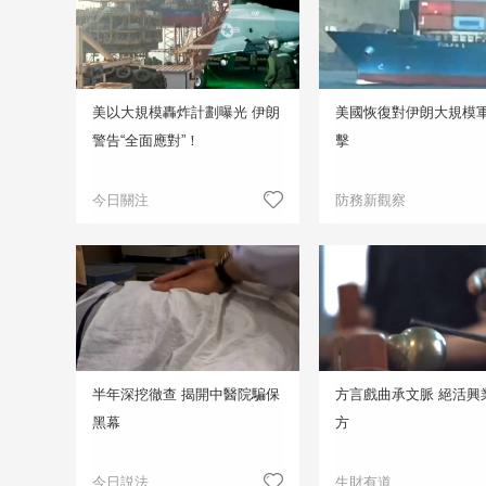
美以大規模轟炸計劃曝光 伊朗
美國恢復對伊朗大規模
警告“全面應對”！
擊
今日關注
防務新觀察
半年深挖徹查 揭開中醫院騙保
方言戲曲承文脈 絕活興
黑幕
方
今日説法
生財有道