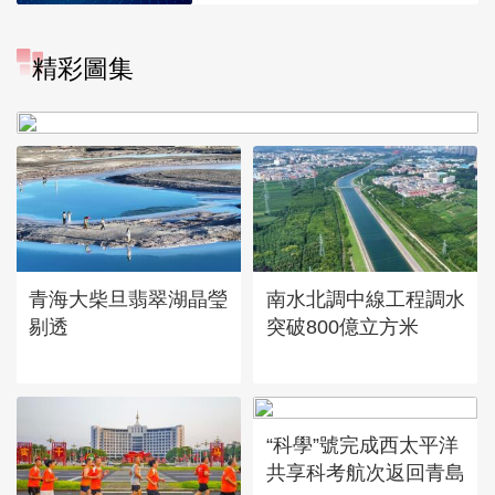
“大地指紋”奏響夏夜文旅樂
精彩圖集
章
青海大柴旦翡翠湖晶瑩
南水北調中線工程調水
剔透
突破800億立方米
“科學”號完成西太平洋
共享科考航次返回青島