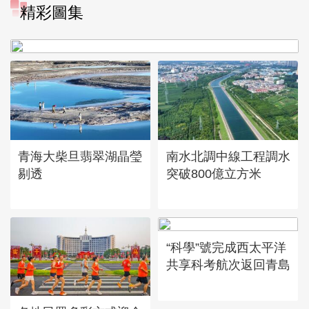
“大地指紋”奏響夏夜文旅樂
精彩圖集
章
青海大柴旦翡翠湖晶瑩
南水北調中線工程調水
剔透
突破800億立方米
“科學”號完成西太平洋
共享科考航次返回青島