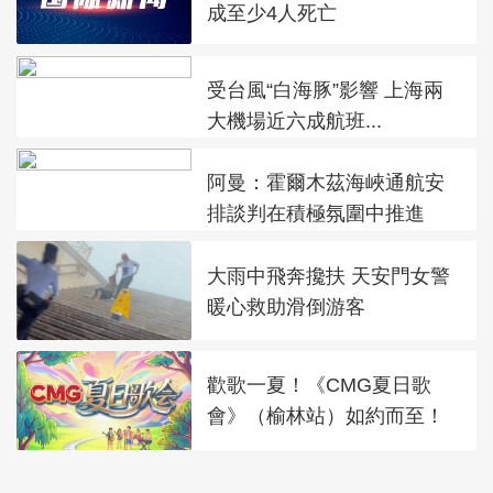
成至少4人死亡
受台風“白海豚”影響 上海兩
大機場近六成航班...
阿曼：霍爾木茲海峽通航安
排談判在積極氛圍中推進
大雨中飛奔攙扶 天安門女警
暖心救助滑倒游客
歡歌一夏！《CMG夏日歌
會》（榆林站）如約而至！