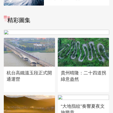
精彩圖集
廣西昭平: 高山秋茶採摘忙
杭台高鐵溫玉段正式開
貴州晴隆：二十四道拐
通運營
綠意盎然
“大地指紋”奏響夏夜文
旅樂章