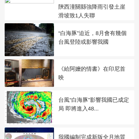
陝西潼關縣強降雨引發土崖
滑坡致1人失聯
“白海豚”迫近，8月會有幾個
台風登陸或影響我國
《給阿嬤的情書》在印尼首
映
台風“白海豚”影響我國已成定
局 即將進入48...
我國編制完成新版全月地質