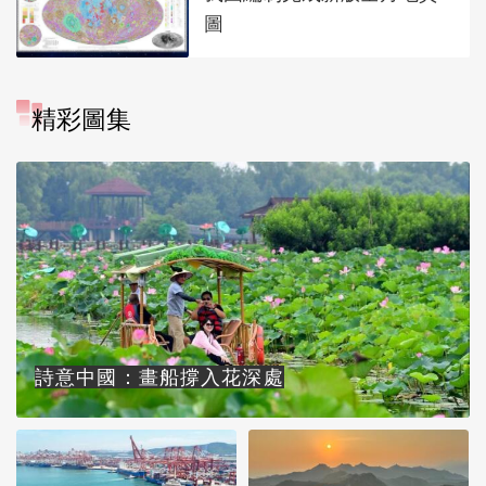
圖
精彩圖集
詩意中國：畫船撐入花深處