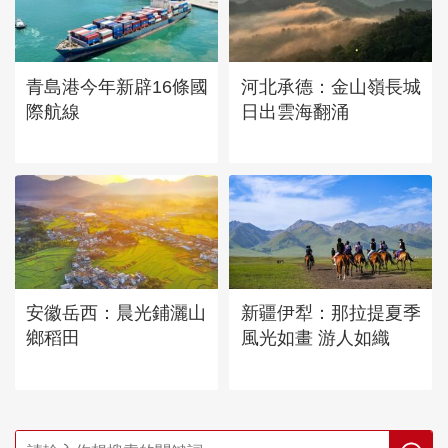
青島港今年新辟16條國
河北承德：金山嶺長城
際航線
日出雲海翻涌
安徽岳西：晨光鋪灑山
新疆伊犁：那拉提夏季
鄉稻田
風光如畫 游人如織