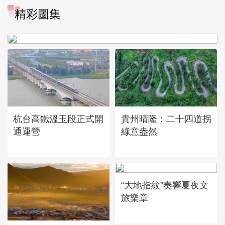
精彩圖集
廣西昭平: 高山秋茶採摘忙
杭台高鐵溫玉段正式開
貴州晴隆：二十四道拐
通運營
綠意盎然
“大地指紋”奏響夏夜文
旅樂章