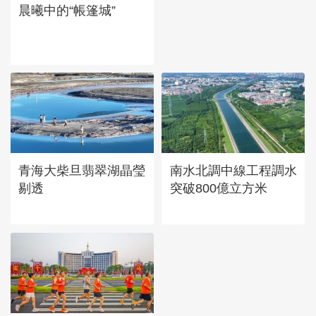
晨曦中的“帳篷城”
青海大柴旦翡翠湖晶瑩
南水北調中線工程調水
剔透
突破800億立方米