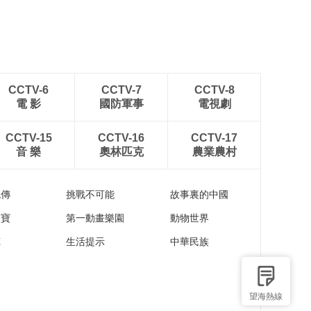
稻田
CCTV-6
CCTV-7
CCTV-8
電 影
國防軍事
電視劇
CCTV-15
CCTV-16
CCTV-17
音 樂
奧林匹克
農業農村
流傳
挑戰不可能
故事裏的中國
家寶
第一動畫樂園
動物世界
苑
生活提示
中華民族
望海熱線