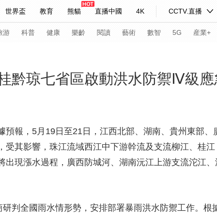
世界盃
教育
熊貓
直播中國
4K
CCTV.直播
式妙語
主持人
下載央視影音
熱解讀
天天學習
旅游
科普
健康
樂齡
閱讀
藝術
數智
5G
産業+
紀錄片網
國家大劇院
大型活動
桂黔琼七省區啟動洪水防禦Ⅳ級應
科技
法治
文娛
人物
公益
圖片
習式妙語
央視快評
央視網評
光華銳評
鋒面
據預報，5月19日至21日，江西北部、湖南、貴州東部
，受其影響，珠江流域西江中下游幹流及支流柳江、桂江
頻道
VR/AR
4K專區
全景新聞
將出現漲水過程，廣西防城河、湖南沅江上游支流沱江、
請入列
人生第一次
人生第二次
年冬奧會
CBA
NBA
中超
國足
國際足球
網球
綜
會商研判全國雨水情形勢，安排部署暴雨洪水防禦工作。根
體育江湖
文化體育
冰雪道路
足球道路