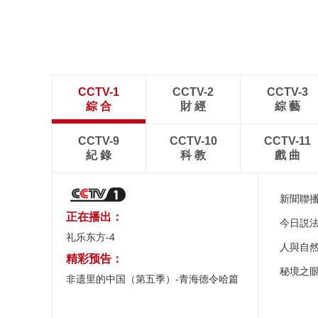
處
CCTV-1
CCTV-2
CCTV-3
綜 合
財 經
綜 藝
CCTV-9
CCTV-10
CCTV-11
紀 錄
科 教
戲 曲
新聞聯
正在播出：
今日説
礼乐东方-4
人與自
精彩预告：
秘境之
非遗里的中国（第五季）-青海德令哈篇