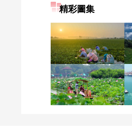
精彩圖集
立秋近 採菱忙
詩意中國：畫船撐入花深