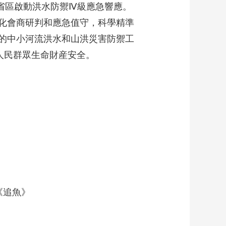
七省區啟動洪水防禦Ⅳ級應急響應。
藝術
汽車
數智
5G
産業+
化會商研判和應急值守，科學精準
時尚
天氣
才藝
網展
央央好物
的中小河流洪水和山洪災害防禦工
人民群眾生命財産安全。
《追魚》