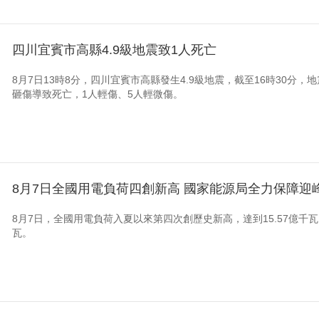
四川宜賓市高縣4.9級地震致1人死亡
8月7日13時8分，四川宜賓市高縣發生4.9級地震，截至16時30分
砸傷導致死亡，1人輕傷、5人輕微傷。
8月7日全國用電負荷四創新高 國家能源局全力保障迎
8月7日，全國用電負荷入夏以來第四次創歷史新高，達到15.57億千
瓦。