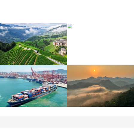
江蘇泗洪：洪澤湖濕地白
暑期出游 樂享美好時光
鷺嬉戲
青島港今年新辟16條國際
河北承德：金山嶺長城日