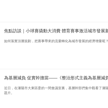
焦點訪談｜小球賽撬動大消費 體育賽事激活城市發展
如何落實頂層規劃，把賽事帶來的流量轉化為城市發展的經濟增量呢
為基層減負 促實幹擔當——《整治形式主義為基層減
近日，在瀋陽市大東區委的一間會議室裏，基層幹部們集中觀看了瀋
題片。