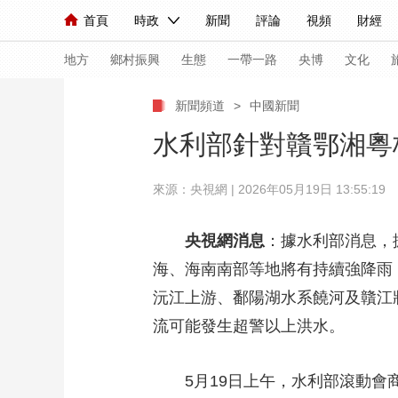
首頁
時政
新聞
評論
視頻
財經
人民領袖習近平
直播
海外頻道
片庫
iPanda
欄目大全
聯播+
English
中國領導人
節目單
Монгол
聽音
央視快評
微視頻
習
地方
鄉村振興
生態
一帶一路
央博
文化
新聞頻道
>
中國新聞
總台春晚
網絡春晚
共産黨員網
秧紀錄
水利部針對贛鄂湘粵
來源：央視網 | 2026年05月19日 13:55:19
新聞
國內
國際
評論
經濟
軍事
人民領袖習近平
聯播+
熱解讀
天天學習
央視網消息
：據水利部消息，
海、海南南部等地將有持續強降雨
視頻
小央視頻
小央直播
直播中國
熊貓
沅江上游、鄱陽湖水系饒河及贛江
現場
前線
比劃
快看
藍海中國
新兵
流可能發生超警以上洪水。
體育
直播
競猜
2026年世界盃
2026
5月19日上午，水利部滾動
VIP會員
CCTV奧林匹克頻道
生活體育大會