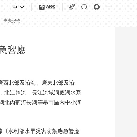
中
央央好物
急響應
、廣西北部及沿海、廣東北部及沿
，北江幹流，長江流域洞庭湖水系
湖北內荊河長湖等暴雨區內中小河
合體育
亞冬會
據《水利部水旱災害防禦應急響應