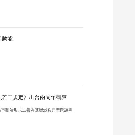
新動能
？
負若干規定》出台兩周年觀察
陽市整治形式主義為基層減負典型問題專