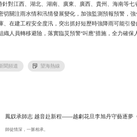
12時針對江西、湖北、湖南、廣東、廣西、貴州、海南等
央博
非遺
文化
旅游
科普
健康
樂齡
閱讀
密切關注雨水情和汛情發展變化，加強監測預報預警，強
雲起
超級工廠
智敬中國
全民健康
顏選攻略
海洋
庫、在建工程安全度汛，突出抓好短歷時強降雨可能引發
組織人員轉移避險，落實臨災預警“叫應”措施，全力確保
收視榜
總台企業白名單
新聞頻道
望海熱線
鳳釵承師志 越音赴新程——越劇花旦李旭丹守藝逐夢
師徒情深，一脈相承。