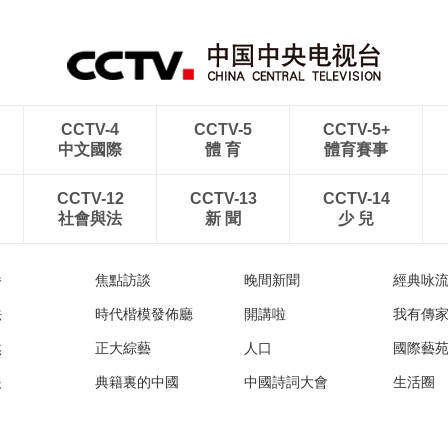
航線
出雲海翻涌
CCTV-4
CCTV-5
CCTV-5+
中文國際
體 育
體育賽事
CCTV-12
CCTV-13
CCTV-14
社會與法
新 聞
少 兒
播
焦點訪談
晚間新聞
經典咏
法
時代楷模發佈廳
開講啦
我有傳
然
正大綜藝
人口
國際藝
眼
典籍裏的中國
中國詩詞大會
生活圈