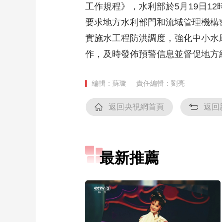
工作規程》，水利部於5月19日
財經
教育
鄉村振興
生態環境
一帶一路
要求地方水利部門和流域管理機構
大國智造
大國展會
大國保險
雲頂對話
實施水工程防洪調度，強化中小水
作，及時發佈預警信息並督促地方
編輯：蘇璇
責任編輯：劉亮
CCTV.節目官網
直播
節目單
欄目
片庫
返回央視網首頁
返回
最新推薦