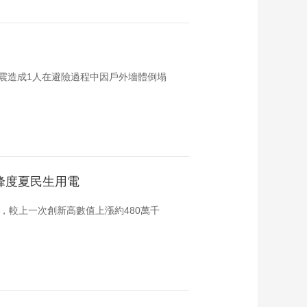
，地震造成1人在避險過程中因戶外墻體倒塌
峰度夏民生用電
瓦，較上一次創新高數值上漲約480萬千