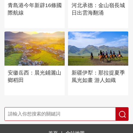
青島港今年新辟16條國
河北承德：金山嶺長城
際航線
日出雲海翻涌
安徽岳西：晨光鋪灑山
新疆伊犁：那拉提夏季
鄉稻田
風光如畫 游人如織