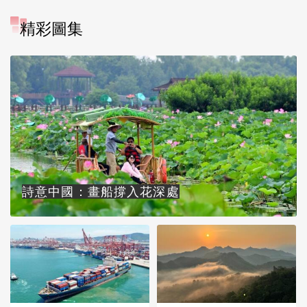
精彩圖集
詩意中國：畫船撐入花深處