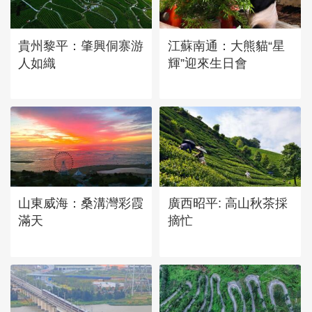
燒雲
貴州黎平：肇興侗寨游
江蘇南通：大熊貓“星
人如織
輝”迎來生日會
山東威海：桑溝灣彩霞
廣西昭平: 高山秋茶採
滿天
摘忙