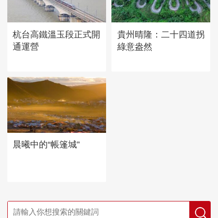
杭台高鐵溫玉段正式開
貴州晴隆：二十四道拐
通運營
綠意盎然
晨曦中的“帳篷城”