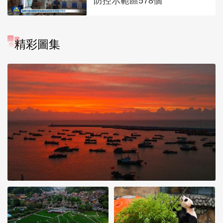
防控示範區578個
精彩圖集
江蘇連雲港：受台風“白海
豚”影響 連島上空現絢麗火