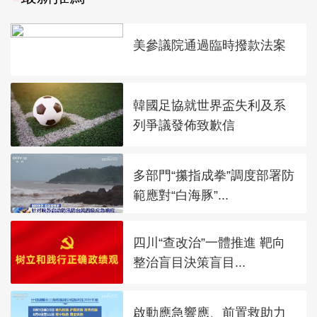
美參議院通過臨時撥款法案
韓國足協就世界盃失利及系
列爭議發佈致歉信
多部門“攥指成拳”調度部署防
範應對“白海豚”...
四川“查改治”一體推進 靶向
整治盲目決策盲目...
啟動應急響應、前置救助力