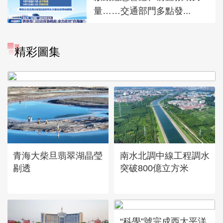
量……交通部門多點發...
“大地指紋”奏響夏夜文旅樂
精彩圖集
章
青海大柴旦翡翠湖晶瑩
南水北調中線工程調水
剔透
突破800億立方米
“科學”號完成西太平洋