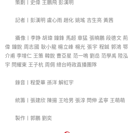
策劃丨史偉 王鵬飛 彭漢明
記者丨彭漢明 盧心雨 趙化 姚瑤 吉生亮 黃茜
攝像丨李錚 胡瑋 鐘鋒 馬超 章猛 張曉鵬 段德文 荊
偉 鐘銳 周志國 耿小龍 楊立峰 楊光 張宇 程鋮 郭鴻 鄂
介甫 李增仁 王策 韓銳 曹亞星 范一鳴 劉岳 范學禹 陸泓
宇 閆耀東 王子杭 周倜 總台時政直播團隊
錄音丨程愛華 孫洋 解虹宇
統籌丨張建欣 陳揚 王哈男 張淳 閆伸 孟寧 王萌萌
製作丨郭鵬 劉奕