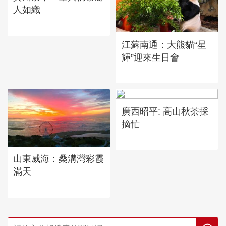
人如織
江蘇南通：大熊貓“星
輝”迎來生日會
廣西昭平: 高山秋茶採
摘忙
山東威海：桑溝灣彩霞
滿天