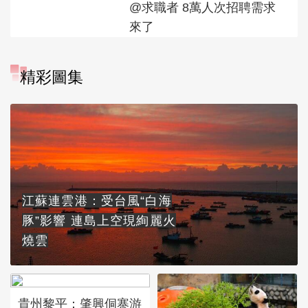
@求職者 8萬人次招聘需求
來了
精彩圖集
江蘇連雲港：受台風“白海
豚”影響 連島上空現絢麗火
燒雲
貴州黎平：肇興侗寨游