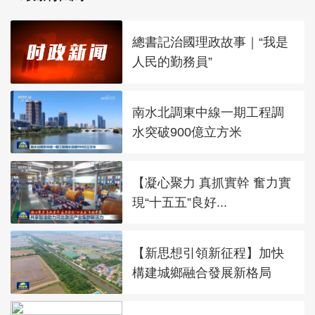
總書記治國理政故事｜“我是
人民的勤務員”
南水北調東中線一期工程調
水突破900億立方米
【凝心聚力 真抓實幹 奮力實
現“十五五”良好...
【新思想引領新征程】加快
構建城鄉融合發展新格局