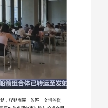
藝術
汽車
數智
5G
産業+
時尚
天氣
才藝
網展
央央好物
載體，聯動商圈、景區、文博等資