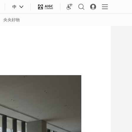
中
央央好物
合體育
亞冬會