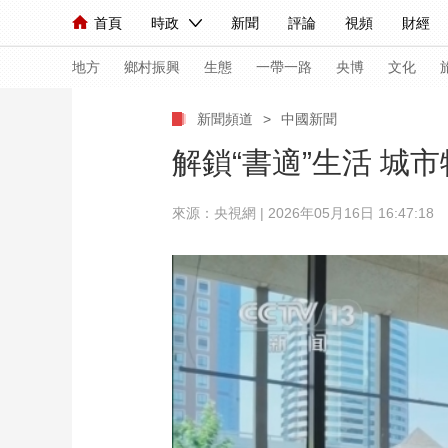
首頁
時政
新聞
評論
視頻
財經
人民領袖習近平
直播
海外頻道
片庫
iPanda
欄目大全
聯播+
English
中國領導人
節目單
Монгол
聽音
央視快評
微視頻
習
地方
鄉村振興
生態
一帶一路
央博
文化
新聞頻道
>
中國新聞
總台春晚
網絡春晚
共産黨員網
秧紀錄
解鎖“書適”生活 城
來源：央視網 | 2026年05月16日 16:47:18
新聞
國內
國際
評論
經濟
軍事
人民領袖習近平
聯播+
熱解讀
天天學習
視頻
小央視頻
小央直播
直播中國
熊貓
現場
前線
比劃
快看
藍海中國
新兵
體育
直播
競猜
2026年世界盃
2026
VIP會員
CCTV奧林匹克頻道
生活體育大會