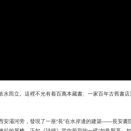
依水而立。這裡不光有着百萬本藏書、一家百年古舊書店還
西安灞河旁，發現了一座“長”在水岸邊的建築——長安書
翹起的屋檐，正如《詩經》當中所寫的一樣“如鳥斯革，如