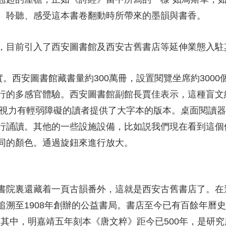
、聆聽、感受這本書卷翻動時所帶來的墨韻與書香。
，目前引入了西安圖書館及西安古舊書店等延伸業態入駐
實。西安圖書館藏書量約300萬冊，設置閱覽坐席約300
行的多感官體驗。西安圖書館副館長賈佳表示，這種盲文
一些視力有輕弱障礙的讀者提供了大字本的版本。桌面閱讀
行誦讀。其他的一些設施設備，比如説我們現在看到這個
同的顏色。通過旋鈕來進行放大。
書院裏還藏着一頁古韻番外，這就是西安古舊書店了。在
追溯至1908年創辦的公益書局。書店至今已有百餘年曆
。其中，明嘉靖五年刻本《唐文粹》距今已500年，是研