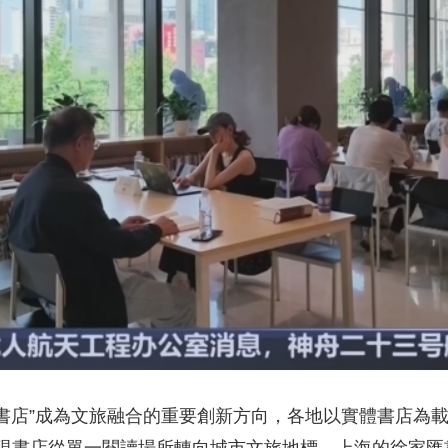
央博
非遺
文化
旅游
科普
健康
樂齡
閱讀
雲起
超級工廠
智敬中國
全民健康
顏選攻略
海洋
收視榜
總台企業白名單
+書店”成為文旅融合的重要創新方向，各地以實體書店為