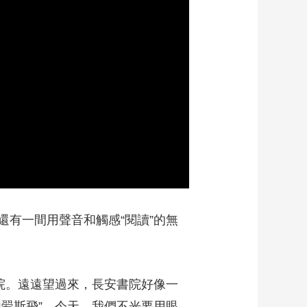
有一間用聲音和觸感“閱讀”的無
院。遠遠望過來，長安書院好像一
翚斯飛”。今天，我們不光要用眼