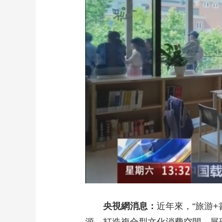
財經
教育
鄉村振興
生態環境
一帶一路
大國智造
大國展會
大國保險
雲頂對話
CCTV.節目官網
直播
節目單
欄目
片庫
央視網消息：
近年來，“旅游