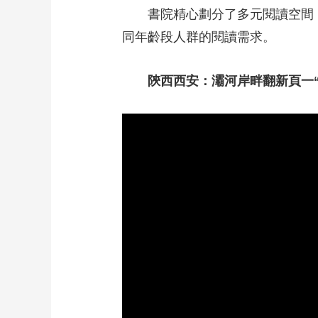
書院精心劃分了多元閱讀空間
同年齡段人群的閱讀需求。
陝西西安：灞河岸畔翻新頁一“