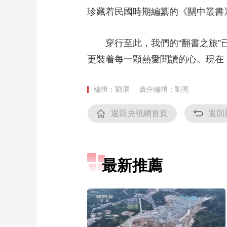
珍藏着民國時期編纂的《關中叢書
穿行至此，我們的“翻書之旅”
更裝着每一顆熱愛閱讀的心。現在
編輯：劉潔
責任編輯：劉亮
返回央視網首頁
返回
最新推薦