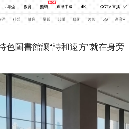
世界盃
教育
熊貓
直播中國
4K
CCTV.直播
式妙語
主持人
下載央視影音
熱解讀
天天學習
旅游
科普
健康
樂齡
閱讀
藝術
數智
5G
産業+
紀錄片網
國家大劇院
大型活動
市特色圖書館讓“詩和遠方”就在身旁
科技
法治
文娛
人物
公益
圖片
習式妙語
央視快評
央視網評
光華銳評
鋒面
頻道
VR/AR
4K專區
全景新聞
請入列
人生第一次
人生第二次
年冬奧會
CBA
NBA
中超
國足
國際足球
網球
綜
體育江湖
文化體育
冰雪道路
足球道路