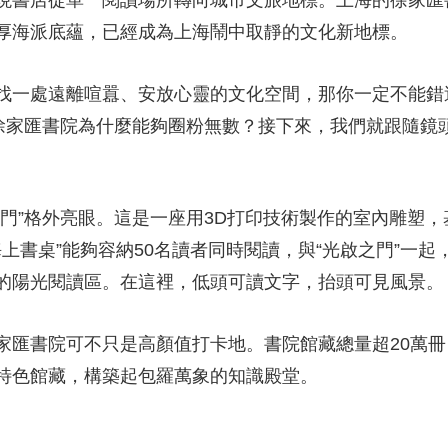
現書店從單一閱讀場所轉向城市文旅地標。上海的徐家匯
厚海派底蘊，已經成為上海鬧中取靜的文化新地標。
找一處遠離喧囂、安放心靈的文化空間，那你一定不能錯
。徐家匯書院為什麼能夠圈粉無數？接下來，我們就跟隨鏡
之門”格外亮眼。這是一座用3D打印技術製作的室內雕塑
海上書桌”能夠容納50名讀者同時閱讀，與“光啟之門”一
的陽光閱讀區。在這裡，低頭可讀文字，抬頭可見風景。
家匯書院可不只是高顏值打卡地。書院館藏總量超20萬
特色館藏，構築起包羅萬象的知識殿堂。