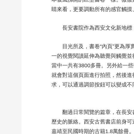
睛來看，更要調動所有的感官觸摸
長安書院作為西安文化新地標
目光所及，書卷“內頁”更為厚
一的視覺閱讀延伸為聽覺與觸覺並
當中一共有3800多冊。另外給
就會對這個頁面進行拍照，然後進
求，可以通過調節按鈕可以變成不
翻過日常閱覽的篇章，在長安
歷史的脈絡。西安古舊書店前身可
嘉靖至民國時期的古籍1.8萬餘冊