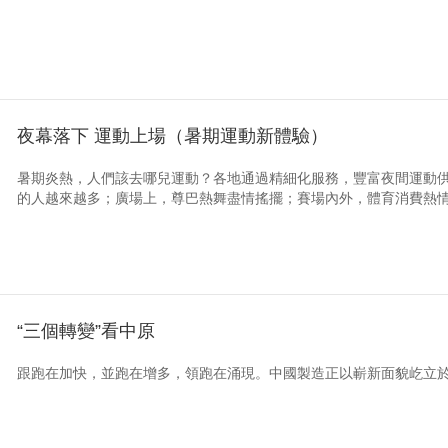
夜幕落下 運動上場（暑期運動新體驗）
暑期炎熱，人們該去哪兒運動？各地通過精細化服務，豐富夜間運動
的人越來越多；廣場上，尊巴熱舞盡情搖擺；賽場內外，體育消費熱情高
“三個轉變”看中原
跟跑在加快，並跑在增多，領跑在涌現。中國製造正以嶄新面貌屹立