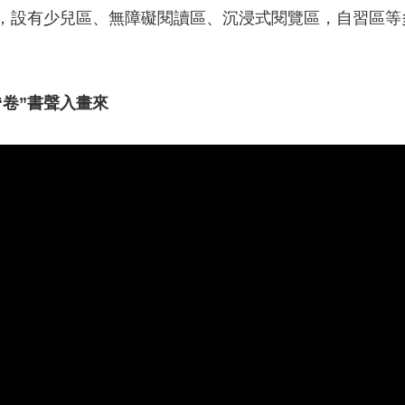
，設有少兒區、無障礙閱讀區、沉浸式閱覽區，自習區等
卷”書聲入畫來