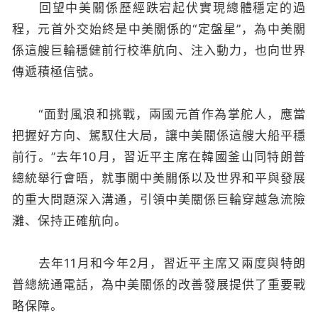
回望中美關係歷經跌宕起伏實現總體穩定的過
程，元首外交始終是中美關係的“定盤星”，為中美關
係這艘巨輪穩健前行校準航向、注入動力，也向世界
傳遞積極信號。
“面對風浪和挑戰，兩國元首作為掌舵人，應當
把握好方向、駕馭住大局，讓中美關係這艘大船平穩
前行。”去年10月，習近平主席在韓國釜山同特朗普
總統舉行會晤，就事關中美關係以及世界和平與發展
的重大問題深入溝通，引領中美關係巨輪穿越急流險
灘、保持正確航向。
去年11月和今年2月，習近平主席又兩度與特朗
普總統通電話，為中美關係的改善發展提供了重要戰
略保障。