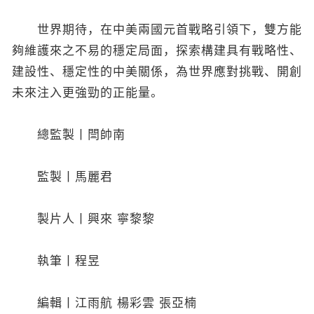
世界期待，在中美兩國元首戰略引領下，雙方能
夠維護來之不易的穩定局面，探索構建具有戰略性、
建設性、穩定性的中美關係，為世界應對挑戰、開創
未來注入更強勁的正能量。
總監製丨閆帥南
監製丨馬麗君
製片人丨興來 寧黎黎
執筆丨程昱
編輯丨江雨航 楊彩雲 張亞楠