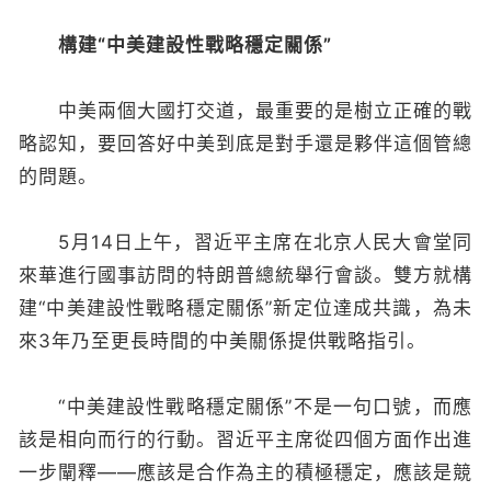
構建“中美建設性戰略穩定關係”
中美兩個大國打交道，最重要的是樹立正確的戰
略認知，要回答好中美到底是對手還是夥伴這個管總
的問題。
5月14日上午，習近平主席在北京人民大會堂同
來華進行國事訪問的特朗普總統舉行會談。雙方就構
建“中美建設性戰略穩定關係”新定位達成共識，為未
來3年乃至更長時間的中美關係提供戰略指引。
“中美建設性戰略穩定關係”不是一句口號，而應
該是相向而行的行動。習近平主席從四個方面作出進
一步闡釋——應該是合作為主的積極穩定，應該是競