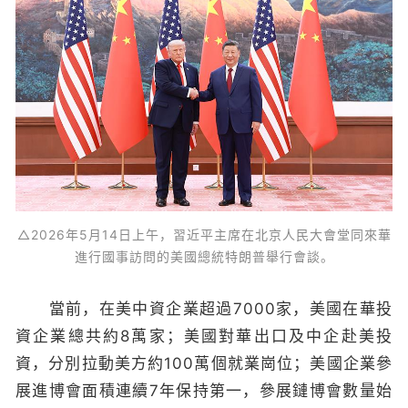
△2026年5月14日上午，習近平主席在北京人民大會堂同來華
進行國事訪問的美國總統特朗普舉行會談。
當前，在美中資企業超過7000家，美國在華投
資企業總共約8萬家；美國對華出口及中企赴美投
資，分別拉動美方約100萬個就業崗位；美國企業參
展進博會面積連續7年保持第一，參展鏈博會數量始