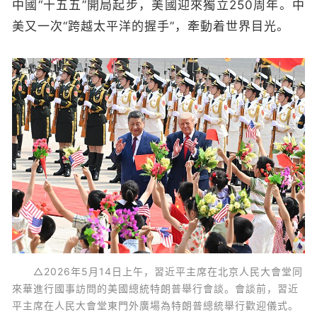
中國“十五五”開局起步，美國迎來獨立250周年。中
美又一次“跨越太平洋的握手”，牽動着世界目光。
△2026年5月14日上午，習近平主席在北京人民大會堂同
來華進行國事訪問的美國總統特朗普舉行會談。會談前，習近
平主席在人民大會堂東門外廣場為特朗普總統舉行歡迎儀式。