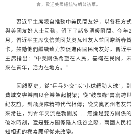
會，歡迎美國總統特朗普訪華。
習近平主席親自推動中美民間友好，以各種方式
與美國友好人士互動，留下了諸多溫暖瞬間。今年2
月，習近平主席復信美國艾奧瓦州友人並回贈新春賀
卡，鼓勵他們繼續致力於促進兩國民間友好。習近平
主席指出：“中美關係希望在人民，基礎在民間，未
來在青年，活力在地方。”
回顧歷史，從“乒乓外交”以“小球轉動大球”，到
費城交響樂團以音樂架起橋梁；從“鼓嶺緣”書寫跨世
紀友誼，到飛虎隊精神代代相傳；從艾奧瓦州老友常
來常往，到青年交流蓬勃開展……無論是雙方關係的
破冰時刻，還是雙方關係陷入低谷之際，兩國人民相
知相近的樸素願望從未改變。