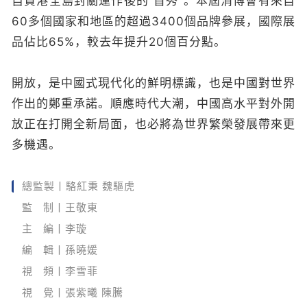
自貿港全島封關運作後的“首秀”。本屆消博會有來自
60多個國家和地區的超過3400個品牌參展，國際展
品佔比65%，較去年提升20個百分點。
開放，是中國式現代化的鮮明標識，也是中國對世界
作出的鄭重承諾。順應時代大潮，中國高水平對外開
放正在打開全新局面，也必將為世界繁榮發展帶來更
多機遇。
總監製丨駱紅秉 魏驅虎
監 制丨王敬東
主 編丨李璇
編 輯丨孫曉媛
視 頻丨李雪菲
視 覺丨張紫曦 陳騰