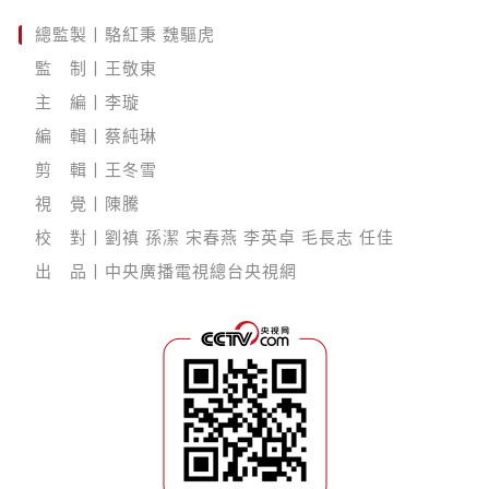
總監製丨駱紅秉 魏驅虎
監 制丨王敬東
主 編丨李璇
編 輯丨蔡純琳
剪 輯丨王冬雪
視 覺丨陳騰
校 對丨劉禛 孫潔 宋春燕 李英卓 毛長志 任佳
出 品丨中央廣播電視總台央視網