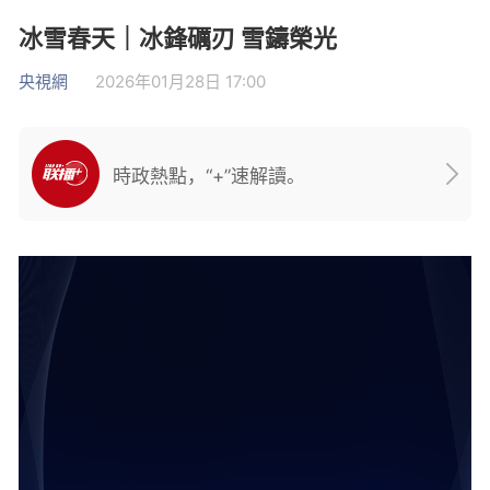
冰雪春天｜冰鋒礪刃 雪鑄榮光
央視網
2026年01月28日 17:00
時政熱點，“+”速解讀。