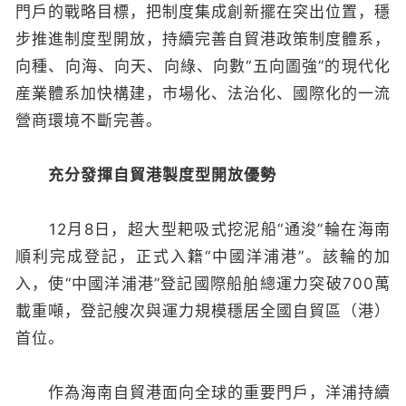
門戶的戰略目標，把制度集成創新擺在突出位置，穩
步推進制度型開放，持續完善自貿港政策制度體系，
向種、向海、向天、向綠、向數“五向圖強”的現代化
産業體系加快構建，市場化、法治化、國際化的一流
營商環境不斷完善。
充分發揮自貿港製度型開放優勢
12月8日，超大型耙吸式挖泥船“通浚”輪在海南
順利完成登記，正式入籍“中國洋浦港”。該輪的加
入，使“中國洋浦港”登記國際船舶總運力突破700萬
載重噸，登記艘次與運力規模穩居全國自貿區（港）
首位。
作為海南自貿港面向全球的重要門戶，洋浦持續