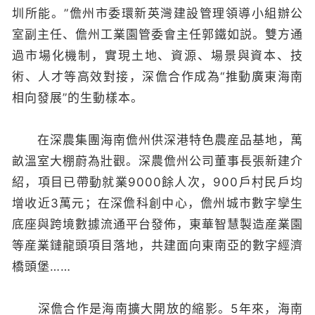
圳所能。”儋州市委環新英灣建設管理領導小組辦公
室副主任、儋州工業園管委會主任郭鐵如説。雙方通
過市場化機制，實現土地、資源、場景與資本、技
術、人才等高效對接，深儋合作成為“推動廣東海南
相向發展”的生動樣本。
在深農集團海南儋州供深港特色農産品基地，萬
畝溫室大棚蔚為壯觀。深農儋州公司董事長張新建介
紹，項目已帶動就業9000餘人次，900戶村民戶均
增收近3萬元；在深儋科創中心，儋州城市數字孿生
底座與跨境數據流通平台發佈，東華智慧製造産業園
等産業鏈龍頭項目落地，共建面向東南亞的數字經濟
橋頭堡……
深儋合作是海南擴大開放的縮影。5年來，海南