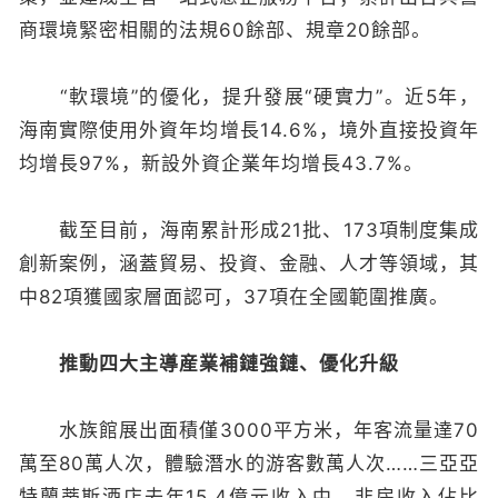
商環境緊密相關的法規60餘部、規章20餘部。
“軟環境”的優化，提升發展“硬實力”。近5年，
海南實際使用外資年均增長14.6%，境外直接投資年
均增長97%，新設外資企業年均增長43.7%。
截至目前，海南累計形成21批、173項制度集成
創新案例，涵蓋貿易、投資、金融、人才等領域，其
中82項獲國家層面認可，37項在全國範圍推廣。
推動四大主導産業補鏈強鏈、優化升級
水族館展出面積僅3000平方米，年客流量達70
萬至80萬人次，體驗潛水的游客數萬人次……三亞亞
特蘭蒂斯酒店去年15.4億元收入中，非房收入佔比