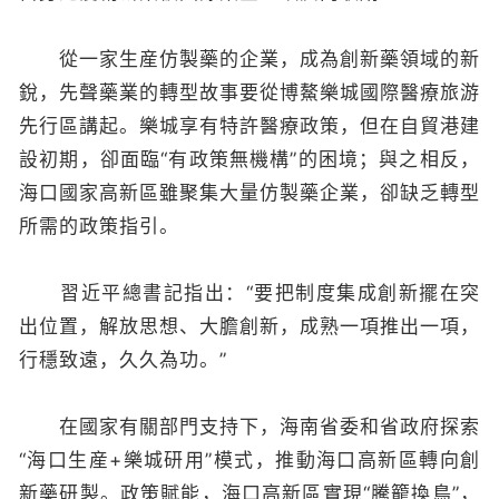
從一家生産仿製藥的企業，成為創新藥領域的新
銳，先聲藥業的轉型故事要從博鰲樂城國際醫療旅游
先行區講起。樂城享有特許醫療政策，但在自貿港建
設初期，卻面臨“有政策無機構”的困境；與之相反，
海口國家高新區雖聚集大量仿製藥企業，卻缺乏轉型
所需的政策指引。
習近平總書記指出：“要把制度集成創新擺在突
出位置，解放思想、大膽創新，成熟一項推出一項，
行穩致遠，久久為功。”
在國家有關部門支持下，海南省委和省政府探索
“海口生産+樂城研用”模式，推動海口高新區轉向創
新藥研製。政策賦能，海口高新區實現“騰籠換鳥”，