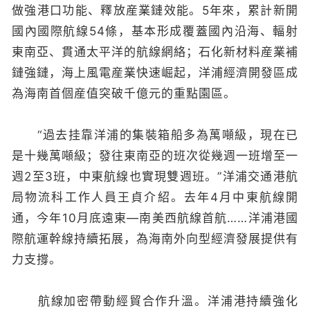
做強港口功能、釋放産業鏈效能。5年來，累計新開
國內國際航線54條，基本形成覆蓋國內沿海、輻射
東南亞、貫通太平洋的航線網絡；石化新材料産業補
鏈強鏈，海上風電産業快速崛起，洋浦經濟開發區成
為海南首個産值突破千億元的重點園區。
“過去挂靠洋浦的集裝箱船多為萬噸級，現在已
是十幾萬噸級；發往東南亞的班次從幾週一班增至一
週2至3班，中東航線也實現雙週班。”洋浦交通港航
局物流科工作人員王貞介紹。去年4月中東航線開
通，今年10月底遠東—南美西航線首航……洋浦港國
際航運幹線持續拓展，為海南外向型經濟發展提供有
力支撐。
航線加密帶動經貿合作升溫。洋浦港持續強化