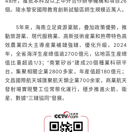
48所，獲批本科及以上中外合作辦學機構和項目26
個。陵水黎安國際教育創新試驗區師生規模近萬人。
5年來，海南立足資源稟賦，疊加政策優勢，推
動旅游業、現代服務業、高新技術産業和熱帶特色高
效農業四大主導産業補鏈強鏈、優化升級。2024
年，全省海洋生産總值逾2700億元，佔地區生産總
值比重超過1/3；“南繁矽谷”建成20個種業科研平
台，集聚相關企業2800多家，年産值超180億元；
文昌國際航天城匯聚航天類企業700余家，商業航天
發射場實現雙工位常態化運行，穩步推進火箭、衛
星、數據“三鏈協同”發展。