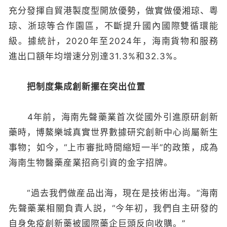
充分發揮自貿港製度型開放優勢，做實做優湘琼、粵
琼、浙琼等合作園區，不斷提升國內國際雙循環能
級。據統計，2020年至2024年，海南貨物和服務
進出口額年均增速分別達31.3%和32.3%。
把制度集成創新擺在突出位置
4年前，海南先聲藥業首次從國外引進原研創新
藥時，博鰲樂城真實世界數據研究創新中心尚屬新生
事物；如今，“上市審批時間縮短一半”的政策，成為
海南生物醫藥産業招商引資的金字招牌。
“過去我們做産品出海，現在是技術出海。”海南
先聲藥業相關負責人説，“今年初，我們自主研發的
自身免疫創新藥被國際藥企巨頭反向收購。”