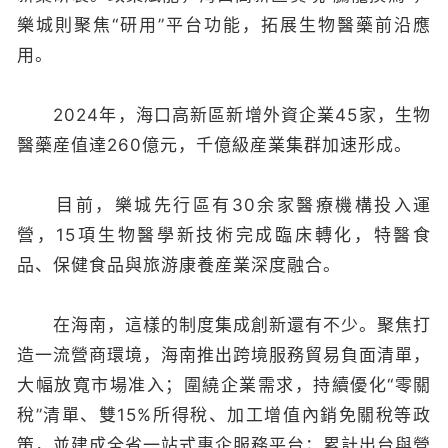
樂城則聚焦“研用”平台功能，拓展生物醫藥前沿應
用。
2024年，海口高新區新增外資企業45家，生物
醫藥産值達260億元，千億級産業集群加速形成。
目前，樂城先行區有30余家醫療機構投入運
營，15項生物醫學新技術完成臨床轉化，特醫食
品、保健食品與旅游康養産業深度融合。
在海南，這樣的制度集成創新還有不少。聚焦打
造一流營商環境，海南推出跨境服務貿易負面清單，
大幅放寬市場准入；圍繞企業需求，持續優化“零關
稅”清單、雙15%所得稅、加工增值內銷免關稅等政
策，並建成全省一站式惠企服務平台；累計出台與營