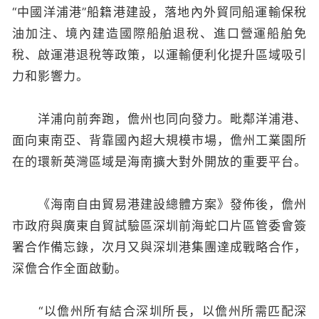
“中國洋浦港”船籍港建設，落地內外貿同船運輸保稅
油加注、境內建造國際船舶退稅、進口營運船舶免
稅、啟運港退稅等政策，以運輸便利化提升區域吸引
力和影響力。
洋浦向前奔跑，儋州也同向發力。毗鄰洋浦港、
面向東南亞、背靠國內超大規模市場，儋州工業園所
在的環新英灣區域是海南擴大對外開放的重要平台。
《海南自由貿易港建設總體方案》發佈後，儋州
市政府與廣東自貿試驗區深圳前海蛇口片區管委會簽
署合作備忘錄，次月又與深圳港集團達成戰略合作，
深儋合作全面啟動。
“以儋州所有結合深圳所長，以儋州所需匹配深