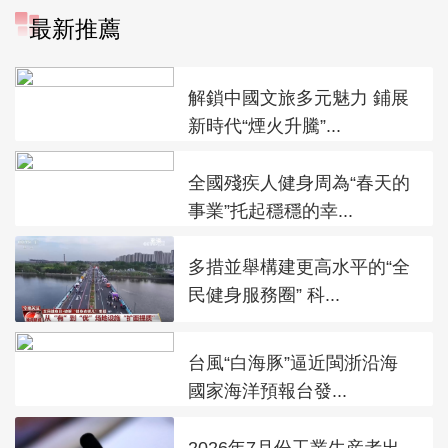
最新推薦
解鎖中國文旅多元魅力 鋪展
新時代“煙火升騰”...
全國殘疾人健身周為“春天的
事業”托起穩穩的幸...
多措並舉構建更高水平的“全
民健身服務圈” 科...
台風“白海豚”逼近閩浙沿海
國家海洋預報台發...
2026年7月份工業生産者出