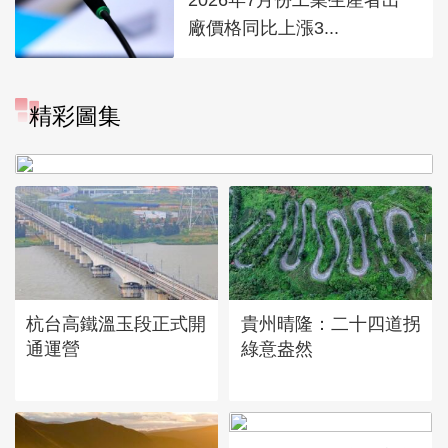
廠價格同比上漲3...
精彩圖集
廣西昭平: 高山秋茶採摘忙
杭台高鐵溫玉段正式開
貴州晴隆：二十四道拐
通運營
綠意盎然