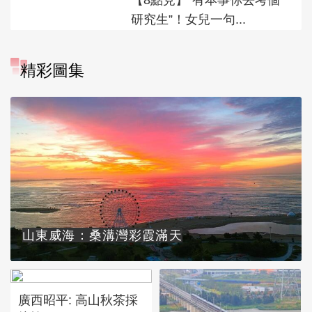
研究生”！女兒一句...
精彩圖集
山東威海：桑溝灣彩霞滿天
廣西昭平: 高山秋茶採