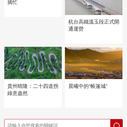
摘忙
杭台高鐵溫玉段正式開
通運營
貴州晴隆：二十四道拐
晨曦中的“帳篷城”
綠意盎然