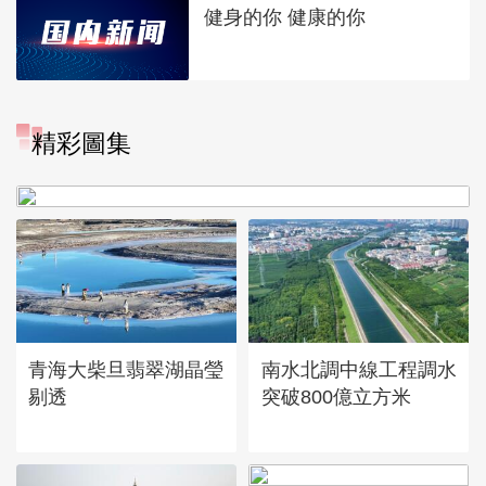
健身的你 健康的你
精彩圖集
“大地指紋”奏響夏夜文旅樂
章
青海大柴旦翡翠湖晶瑩
南水北調中線工程調水
剔透
突破800億立方米