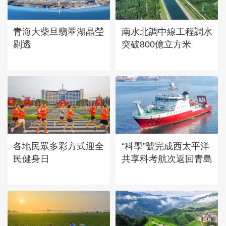
章
青海大柴旦翡翠湖晶瑩
南水北調中線工程調水
剔透
突破800億立方米
各地民眾多彩方式迎全
“科學”號完成西太平洋
民健身日
共享科考航次返回青島