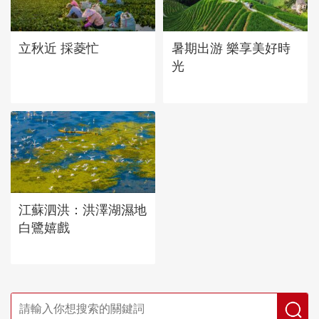
立秋近 採菱忙
暑期出游 樂享美好時
光
江蘇泗洪：洪澤湖濕地
白鷺嬉戲