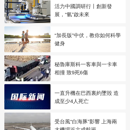
活力中國調研行丨創新發
展，“氫”啟未來
“加長版”中伏，教你如何科學
健身
秘魯庫斯科一客車與一卡車
相撞 致9死6傷
一直升機在巴西裏約墜毀 造
成至少4人死亡
受台風“白海豚”影響 上海兩
大機場近六成航班...