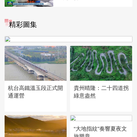
精彩圖集
廣西昭平: 高山秋茶採摘忙
杭台高鐵溫玉段正式開
貴州晴隆：二十四道拐
通運營
綠意盎然
“大地指紋”奏響夏夜文
旅樂章