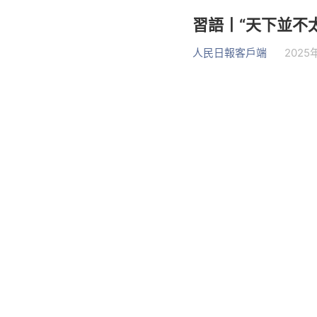
習語丨“天下並不
人民日報客戶端
2025