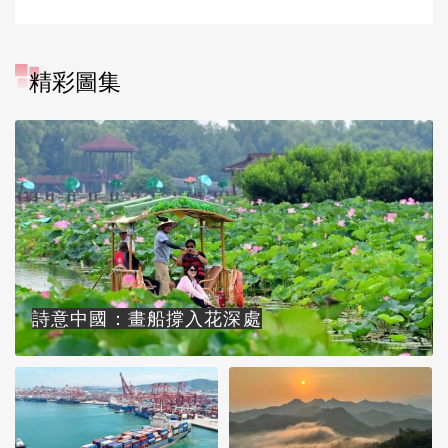
精彩圖集
詩意中國：畫船撐入花深處