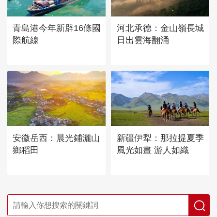
青島港今年新辟16條國
河北承德：金山嶺長城
際航線
日出雲海翻涌
安徽岳西：晨光鋪灑山
新疆伊犁：那拉提夏季
鄉稻田
風光如畫 游人如織