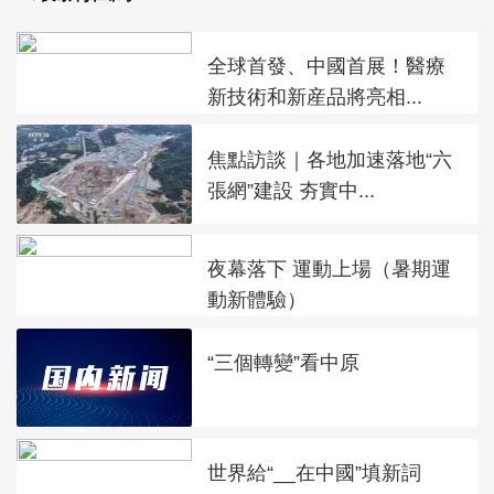
全球首發、中國首展！醫療
新技術和新産品將亮相...
焦點訪談｜各地加速落地“六
張網”建設 夯實中...
夜幕落下 運動上場（暑期運
動新體驗）
“三個轉變”看中原
世界給“__在中國”填新詞